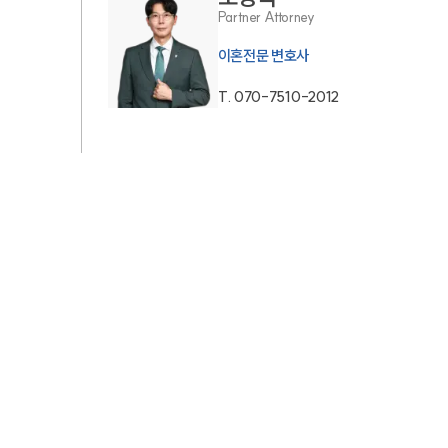
Partner Attorney
업무사례
이혼전문 변호사
T.
070-7510-2012
이혼 주요 업무사례
사례분석/최신동향
이혼 법률정보
법률지식인
이혼소송·상담후기
업무분야
업무
전체