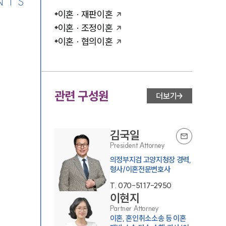
NTS
이혼 · 재판이혼
이혼 · 조정이혼
이혼 · 협의이혼
관련 구성원
더보기
김국일
President Attorney
의정부지검 고양지청장 경력,
형사/이혼전문변호사
T.
070-5117-2950
이현지
Partner Attorney
이혼, 혼인취소소송 등 이혼