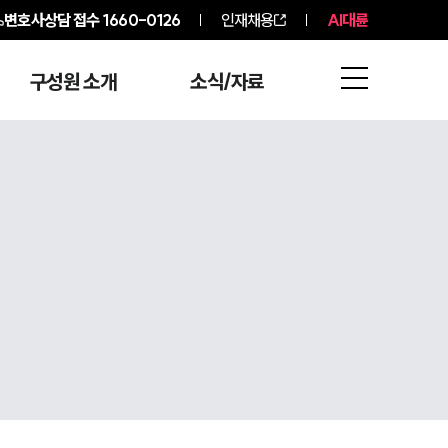
변호사상담 접수
1660-0126
인재채용
AI대륜
구성원 소개
소식/자료