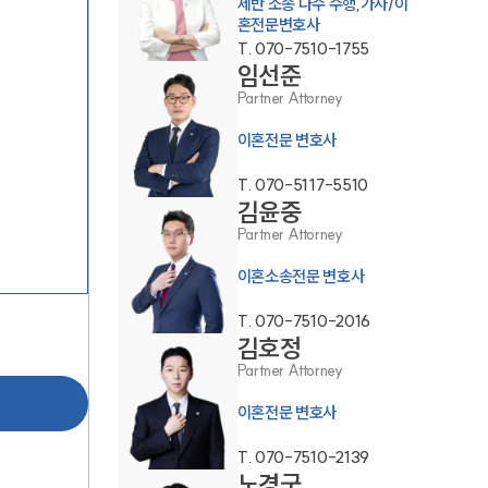
제반 소송 다수 수행,가사/이
혼전문변호사
T.
070-7510-1755
임선준
Partner Attorney
이혼전문 변호사
부소개
T.
070-5117-5510
김윤중
부소개
Partner Attorney
대륜의 강점
이혼소송전문 변호사
오시는 길
T.
070-7510-2016
김호정
글로벌 파트너 로펌
Partner Attorney
고객의 소리
이혼전문 변호사
통합검색
T.
070-7510-2139
AI대륜
노경국