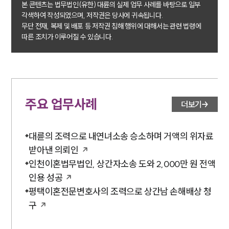
본 콘텐츠는 법무법인(유한) 대륜의 실제 업무 사례를 바탕으로 일부
각색하여 작성되었으며, 저작권은 당사에 귀속됩니다.
소식/자료
무단 전재, 복제 및 배포 등 저작권 침해 행위에 대해서는 관련 법령에
따른 조치가 이루어질 수 있습니다.
언론보도
공지사항
법률 블로그
법률서식
뉴스레터/브로슈어
세미나
주요 업무사례
더보기
대륜법률상담예약
대륜의 조력으로 내연녀소송 승소하며 거액의 위자료
받아낸 의뢰인
대륜법률상담예약
인천이혼법무법인, 상간자소송 도와 2,000만 원 전액
인용 성공
평택이혼전문변호사의 조력으로 상간남 손해배상 청
구