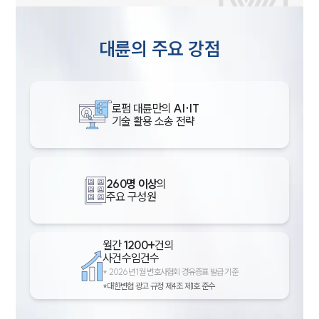
대륜의 주요 강점
로펌 대륜만의
AI·IT
기술 활용 소송 전략
260명 이상
의
주요 구성원
월간
1200+
건의
사건수임건수
*
2026년 1월 변호사협회 경유증표 발급 기준
*대한변협 광고 규정 제4조 제1호 준수