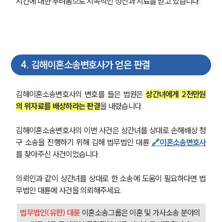
시간에 대한 두려움으로 지속적인 정신과 치료를 받고 있습니다.
4
.
김해이혼소송변호사가 얻은 판결
김해이혼소송변호사의 변호를 들은 법원은 
상간녀에게 2천만원
의 위자료를 배상하라는 판결
을 내렸습니다.
김해이혼소송변호사의 이번 사건은 상간녀를 상대로 손해배상 청
구 소송을 진행하기 위해 김해 법무법인 대륜 
🔗
이혼소송변호사
부소개
를 찾아주신 사건이었습니다.
부소개
대륜의 강점
의뢰인과 같이 상간녀를 상대로 한 소송에 도움이 필요하다면 법
오시는 길
무법인 대륜에 사건을 의뢰해주세요.
글로벌 파트너 로펌
고객의 소리
법무법인(유한) 대륜
 이혼소송그룹은 이혼 및 가사소송 분야의 
통합검색