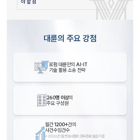
야 할 점
대륜의 주요 강점
로펌 대륜만의
AI·IT
기술 활용 소송 전략
260명 이상
의
주요 구성원
월간
1200+
건의
사건수임건수
*
2026년 1월 변호사협회 경유증표 발급 기준