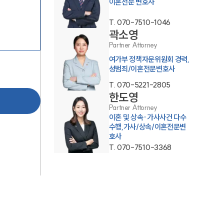
이혼전문 변호사
T.
070-7510-1046
곽소영
Partner Attorney
여가부 정책자문위원회 경력,
성범죄/이혼전문변호사
부소개
T.
070-5221-2805
한도영
부소개
Partner Attorney
이혼 및 상속·가사사건 다수
대륜의 강점
수행,가사/상속/이혼전문변
호사
오시는 길
T.
070-7510-3368
글로벌 파트너 로펌
고객의 소리
통합검색
AI대륜