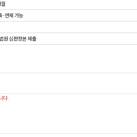
개월
축·면제 가능
 법원 심판정본 제출
니다.