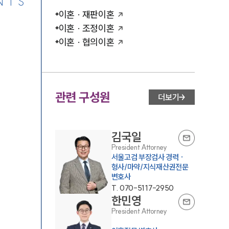
NTS
이혼 · 재판이혼
이혼 · 조정이혼
이혼 · 협의이혼
관련 구성원
더보기
김국일
President Attorney
서울고검 부장검사 경력 ·
형사/마약/지식재산권전문
변호사
T.
070-5117-2950
한민영
President Attorney