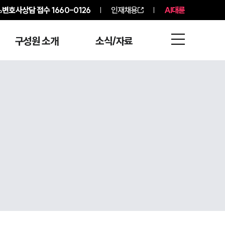
변호사상담 접수
1660-0126
인재채용
AI대륜
구성원 소개
소식/자료