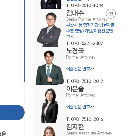
T.
070-7510-1044
김대수
Senior Partner Attorney
부산시 등 행정기관 법률자문
수행,행정/기업/이혼전문변
호사
T.
070-5221-2387
부소개
노경국
Partner Attorney
부소개
이혼전문 변호사
대륜의 강점
T.
070-7510-2012
오시는 길
이은솔
Partner Attorney
글로벌 파트너 로펌
이혼전문 변호사
고객의 소리
T.
070-7510-2016
통합검색
김지현
AI대륜
Senior Associate Attorney
용을 