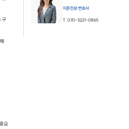
이혼전문 변호사
업무사례
 구
T.
070-5221-0865
이혼 주요 업무사례
해 
사례분석/최신동향
이혼 법률정보
법률지식인
이혼소송·상담후기
업무분야
업무
전체
 중요