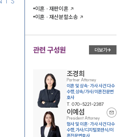
NTS
이혼 · 재판이혼
이혼 · 재산분할소송
관련 구성원
더보기
조경희
Partner Attorney
이혼 및 상속·가사 사건 다수
수행,상속/가사/이혼전문변
호사
T.
070-5221-2387
이예섬
President Attorney
형사 및 이혼·가사 사건 다수
수행,가사/디지털포렌식/이
혼전문변호사