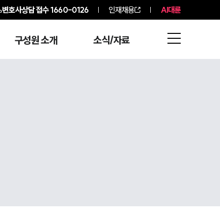
변호사상담 접수
1660-0126
인재채용
AI대륜
구성원 소개
소식/자료