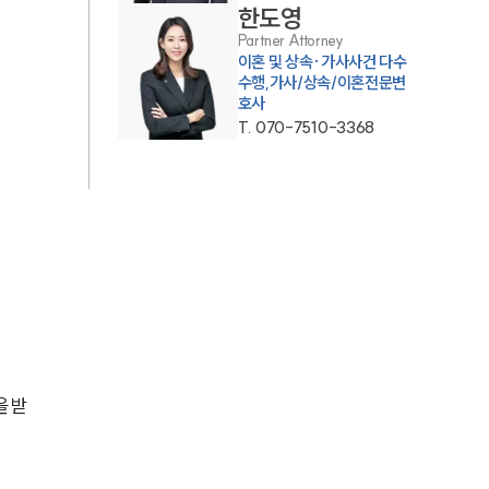
한도영
Partner Attorney
업무사례
이혼 및 상속·가사사건 다수
수행,가사/상속/이혼전문변
호사
이혼 주요 업무사례
T.
070-7510-3368
사례분석/최신동향
이혼 법률정보
법률지식인
이혼소송·상담후기
업무분야
을 받
업무
전체