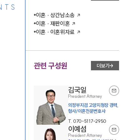
NTS
이혼 · 상간남소송
이혼 · 재판이혼
이혼 · 이혼위자료
관련 구성원
더보기
김국일
President Attorney
의정부지검 고양지청장 경력,
형사/이혼전문변호사
T.
070-5117-2950
이예섬
President Attorney