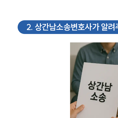
2
.
상간남소송변호사가 알려