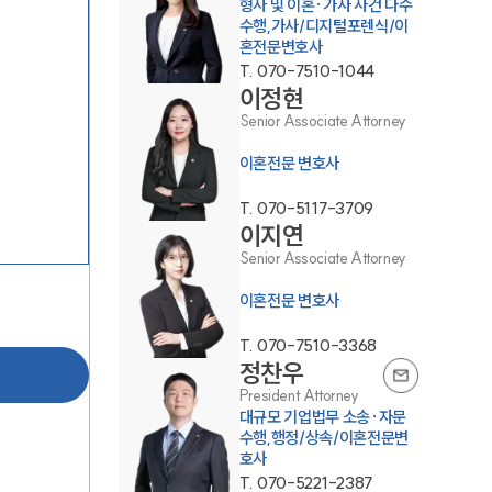
형사 및 이혼·가사 사건 다수
수행,가사/디지털포렌식/이
혼전문변호사
T.
070-7510-1044
이정현
Senior Associate Attorney
이혼전문 변호사
부소개
T.
070-5117-3709
부소개
이지연
Senior Associate Attorney
대륜의 강점
이혼전문 변호사
오시는 길
T.
070-7510-3368
글로벌 파트너 로펌
정찬우
고객의 소리
President Attorney
대규모 기업법무 소송·자문
수행,행정/상속/이혼전문변
통합검색
호사
AI대륜
T.
070-5221-2387