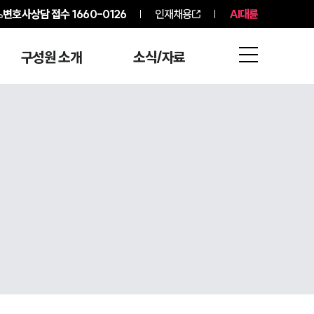
변호사상담 접수
1660-0126
인재채용
AI대륜
구성원 소개
소식/자료