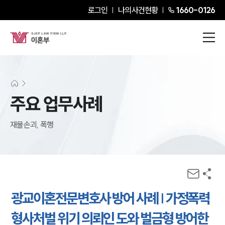
로그인
나의사건현황
1660-0126
주요 업무사례
재물손괴, 폭행
광교이혼전문변호사 방어 사례 | 가정폭력
형사처벌 위기 의뢰인 도와 벌금형 방어한