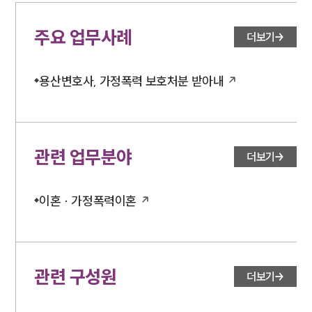
구성원 소개
주요 업무사례
더보기
이혼전문변호사
용산변호사, 가정폭력 보호처분 받아내
소식/자료
언론보도
공지사항
법률 블로그
관련 업무분야
더보기
법률서식
뉴스레터/브로슈어
세미나
이혼 · 가정폭력이혼
대륜법률상담예약
대륜법률상담예약
관련 구성원
더보기