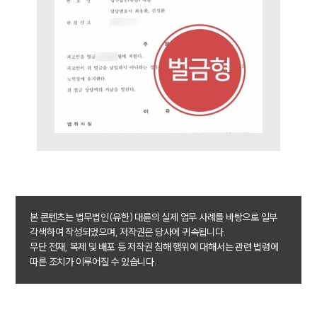
글로벌 파트너 로펌
고객의 소리
통합검색
AI대륜
업무사례
이혼 주요 업무사례
사례분석/최신동향
이혼 법률정보
법률지식인
이혼소송·상담후기
업무분야
본 콘텐츠는 법무법인(유한) 대륜의 실제 업무 사례를 바탕으로 일부
각색하여 작성되었으며, 저작권은 당사에 귀속됩니다.
무단 전재, 복제 및 배포 등 저작권 침해 행위에 대해서는 관련 법령에
업무
전체
따른 조치가 이루어질 수 있습니다.
이혼 양육비계산기
상간자위자료계산기