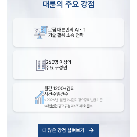
대륜의 주요 강점
로펌 대륜만의
AI·IT
기술 활용 소송 전략
260명 이상
의
주요 구성원
월간
1200+
건의
사건수임건수
*
2026년 1월 변호사협회 경유증표 발급 기준
*대한변협 광고 규정 제4조 제1호 준수
더 많은 강점 살펴보기