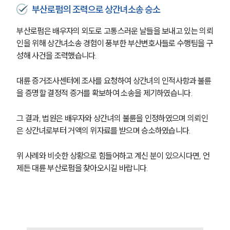
부소개
부산로펌의 조력으로 상간녀소송 승소
부소개
부산로펌은 배우자의 외도로 고통스러운 날들을 보내고 있는 의뢰
대륜의 강점
인을 위해 상간녀소송 경험이 풍부한 부산변호사들로 수행팀을 구
오시는 길
성해 사건을 조력했습니다.
글로벌 파트너 로펌
고객의 소리
통합검색
대륜 증거조사센터에 조사를 요청하여 상간녀의 인적사항과 불륜
AI대륜
을 증명할 결정적 증거를 확보하여 소송을 제기하였습니다.
그 결과, 법원은 배우자와 상간녀의 불륜을 인정하였으며 의뢰인
업무사례
은 상간녀로부터 거액의 위자료를 받으며 승소하였습니다.
이혼 주요 업무사례
사례분석/최신동향
위 사례와 비슷한 상황으로 힘들어하고 계신 분이 있으시다면, 언
이혼 법률정보
제든 대륜 부산로펌을 찾아오시길 바랍니다.
법률지식인
이혼소송·상담후기
업무분야