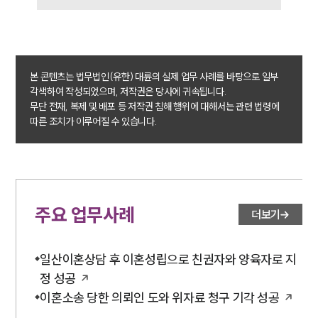
이혼소송·상담후기
업무분야
본 콘텐츠는 법무법인(유한) 대륜의 실제 업무 사례를 바탕으로 일부
업무
각색하여 작성되었으며, 저작권은 당사에 귀속됩니다.
전체
무단 전재, 복제 및 배포 등 저작권 침해 행위에 대해서는 관련 법령에
이혼 양육비계산기
따른 조치가 이루어질 수 있습니다.
상간자위자료계산기
구성원 소개
이혼전문변호사
주요 업무사례
더보기
소식/자료
일산이혼상담 후 이혼성립으로 친권자와 양육자로 지
정 성공
언론보도
이혼소송 당한 의뢰인 도와 위자료 청구 기각 성공
공지사항
법률 블로그