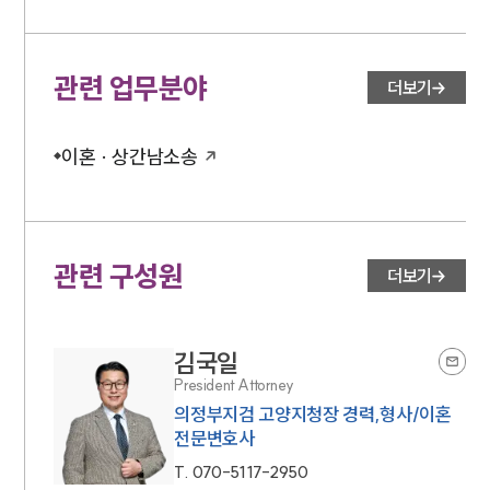
법률서식
뉴스레터/브로슈어
세미나
관련 업무분야
더보기
대륜법률상담예약
이혼 · 상간남소송
대륜법률상담예약
관련 구성원
더보기
김국일
President Attorney
의정부지검 고양지청장 경력,형사/이혼
전문변호사
T.
070-5117-2950