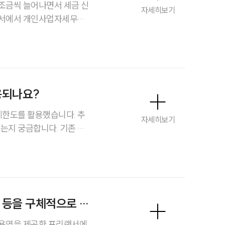
조금씩 늘어나면서 세금 신
자세히보기
무서에서 개인사업자세무조
부소개
사를 받게 되면 세금이 크
사업자도 법인처럼 세무조사
부소개
야 하는지 궁금합니다.
대륜의 강점
오시는 길
용되나요?
글로벌 파트너 로펌
한도를 활용했습니다. 추
자세히보기
되는지 궁금합니다. 기존 증
고객의 소리
통합검색
AI대륜
업무사례
 등을 구체적으로 안
 용역을 제공한 프리랜서에