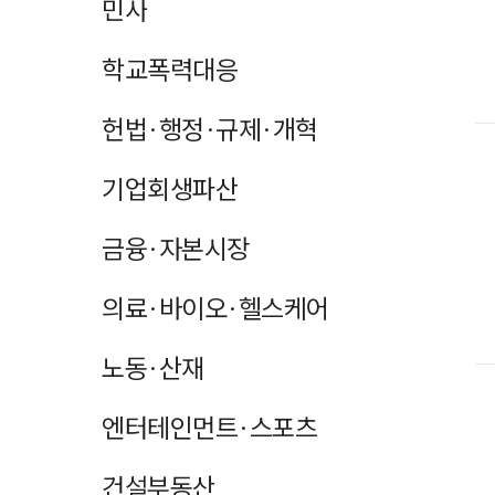
민사
학교폭력대응
헌법·행정·규제·개혁
기업회생파산
금융·자본시장
의료·바이오·헬스케어
노동·산재
엔터테인먼트·스포츠
건설부동산