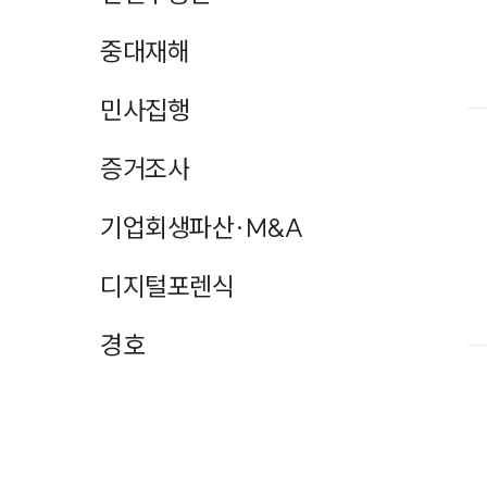
중대재해
민사집행
증거조사
기업회생파산·M&A
디지털포렌식
경호