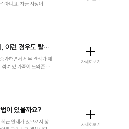
 아니고, 자금 사정이 좋
구성원 소개
지 이어질 수 있는지 걱정됩
중된다고 들었는데 조세포탈처
이혼전문변호사
한 사정에는 어떤 것들이 있
소식/자료
, 이런 경우도 탈세
언론보도
 증가하면서 세무 관리가 제
자세히보기
공지사항
 섞여 있 가족이 도와준 부
이런 상황도 탈세혐의로 문제
법률 블로그
지 알고 싶습니다.
법률서식
뉴스레터/브로슈어
방법이 있을까요?
세미나
 최근 연세가 있으셔서 상
자세히보기