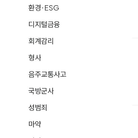
환경·ESG
디지털금융
회계감리
형사
음주교통사고
국방군사
성범죄
마약