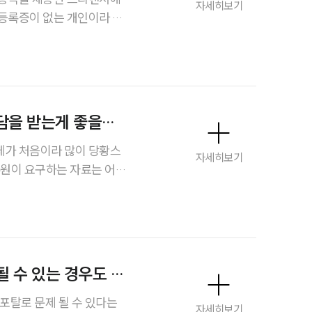
이혼 주요 업무사례
자세히보기
등록증이 없는 개인이라 원
사례분석/최신동향
런데 정확히 언제, 어떤 방
까지 포함해서 처리해야 하
이혼 법률정보
제출 기한 등을 구체적으로
법률지식인
이혼소송·상담후기
담을 받는게 좋을까
체가 처음이라 많이 당황스
자세히보기
업무분야
무원이 요구하는 자료는 어
 없이 바로 조사에 나오는
업무
상황이라 그 차이도 궁금합
전체
, 미리 세무상담을 받아 대응
 좋을까요? 세무상담 받는
이혼 양육비계산기
 수 있는 경우도 있
상간자위자료계산기
포탈로 문제 될 수 있다는
자세히보기