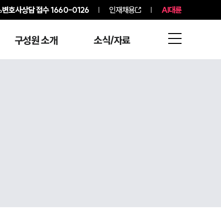
변호사상담 접수
1660-0126
인재채용
AI대륜
구성원 소개
소식/자료