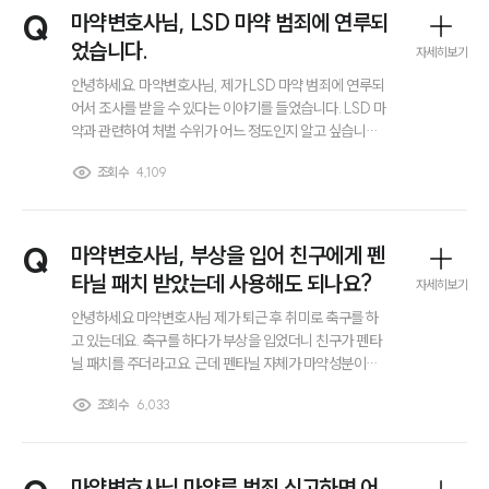
이혼 양육비계산기
Q
마약변호사님, LSD 마약 범죄에 연루되
상간자위자료계산기
었습니다.
자세히보기
안녕하세요. 마약변호사님, 제가 LSD 마약 범죄에 연루되
구성원 소개
어서 조사를 받을 수 있다는 이야기를 들었습니다. LSD 마
약과 관련하여 처벌 수위가 어느 정도인지 알고 싶습니다.
마약변호사의 도움이 필요한 상황일까요? 특히 초범이라
이혼전문변호사
조회수
4,109
하더라도 실형이 선고될 수 있는지 궁금합니다.
소식/자료
Q
마약변호사님, 부상을 입어 친구에게 펜
언론보도
타닐 패치 받았는데 사용해도 되나요?
자세히보기
공지사항
법률 블로그
안녕하세요 마약변호사님 제가 퇴근 후 취미로 축구를 하
법률서식
고 있는데요. 축구를 하다가 부상을 입었더니 친구가 펜타
뉴스레터/브로슈어
닐 패치를 주더라고요. 근데 펜타닐 자체가 마약성분이라
세미나
고 알고 있어서 따로 사용은 안했는데요. 이거 사용이 가능
조회수
6,033
하다면 사용하고 싶은데 써도 되는걸까요?
대륜법률상담예약
마약변호사님 마약류 범죄 신고하면 어