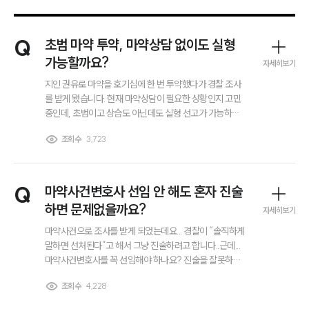
Q
초범 마약 투약, 마약상담 없이도 실형
가능할까요?
자세히보기
지인 권유로 마약을 호기심에 한 번 투약했다가 경찰 조사
를 받게 됐습니다. 현재 마약상담이 필요한 상황인지 고민
중인데, 초범이고 상습도 아닌데도 실형 선고가 가능하다
고 해서 걱정돼요. 진심으로 반성 중이고 다시는 이런 일 없
조회수
3,723
을 거라 생각하는데도 실형 나올 수 있나요? 실제로 어느
정도로 처벌이 나오는지 알고 싶어요.
Q
마약사건변호사 선임 안 해도 혼자 진술
하면 문제없을까요?
자세히보기
마약사건으로 조사를 받게 되었는데요... 경찰이 “솔직하게
말하면 선처된다”고 해서 그냥 진술하려고 합니다..근데...
마약사건변호사를 꼭 선임해야 하나요? 진술을 잘못하면
나중에 돌이킬 수 없는 건지 걱정입니다..... 단순 투약이고
부소개
조회수
4,228
초범인데도 법적 조력이 필요한 상황인지 궁금합니다.