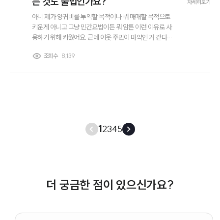
는 것도 불법인가요?
자세히보기
아니 제가 양귀비를 투약할 목적이나 뭐 매매할 목적으로
키운게 아니고 그냥 민간요법이든 뭐 암튼 이런 이유로 사
용하기 위해 키웠어요. 근데 이웃 주민이 마약인 거 같다고
경찰서에 신고를 했더라고요? 저는 투약할 목적이 아니고
조회수
8,139
그냥 키우는거였어요. 이런 경우에도 불법인가요? 마약전
문변호사님 답변부탁드려요.
1
2
3
4
5
더 궁금한 점이 있으신가요?