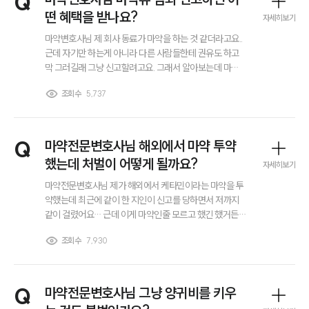
Q
대륜법률상담예약
떤 혜택을 받나요?
자세히보기
마약변호사님 제 회사 동료가 마약을 하는 것 같더라고요..
근데 자기만 하는게 아니라 다른 사람들한테 권유도 하고
막 그러길래 그냥 신고할려고요. 그래서 알아보는데 마약
류 범죄 신고하면 혜택 받는다고 하는데 어떤 혜택을 받는
조회수
5,737
지 알 수 있을까요?
Q
마약전문변호사님 해외에서 마약 투약
했는데 처벌이 어떻게 될까요?
자세히보기
마약전문변호사님 제가 해외에서 케타민이라는 마약을 투
약했는데 최근에 같이 한 지인이 신고를 당하면서 저까지
같이 걸렸어요… 근데 이게 마약인줄 모르고 했긴 했거든
요 그래도 처벌 당할 수 있다고 하던데 처벌 수위는 어떻게
조회수
7,930
될까요? 그리고 뭐 대응 방법이라던지 그런거 알 수 있을까
요?
Q
마약전문변호사님 그냥 양귀비를 키우