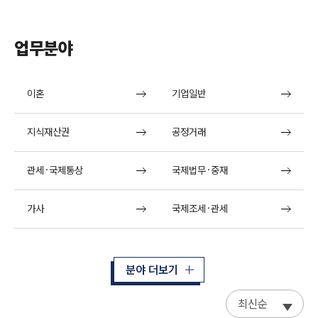
업무분야
이혼
기업일반
지식재산권
공정거래
관세·국제통상
국제법무·중재
가사
국제조세·관세
분야 더보기
최신순