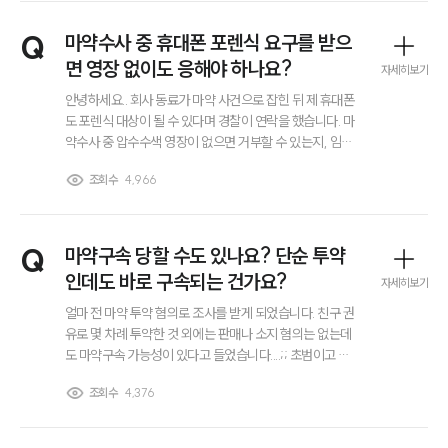
부소개
대륜의 강점
Q
마약수사 중 휴대폰 포렌식 요구를 받으
오시는 길
면 영장 없이도 응해야 하나요?
글로벌 파트너 로펌
자세히보기
고객의 소리
안녕하세요.. 회사 동료가 마약 사건으로 잡힌 뒤 제 휴대폰
통합검색
도 포렌식 대상이 될 수 있다며 경찰이 연락을 했습니다. 마
AI대륜
약수사 중 압수수색 영장이 없으면 거부할 수 있는지, 임의
제출을 하면 어디까지 확인되는지, 비밀번호 제공을 요구
조회수
4,966
받으면 어떻게 해야 하는지 궁금합니다. 출석 전 꼭 알아둘
업무사례
점이 있을까요?
이혼 주요 업무사례
Q
마약구속 당할 수도 있나요? 단순 투약
사례분석/최신동향
이혼 법률정보
인데도 바로 구속되는 건가요?
자세히보기
법률지식인
얼마 전 마약 투약 혐의로 조사를 받게 되었습니다. 친구 권
이혼소송·상담후기
유로 몇 차례 투약한 것 외에는 판매나 소지 혐의는 없는데
도 마약구속 가능성이 있다고 들었습니다....;; 초범이고 반
성하고 있는데도 바로 구속될 수 있는 건가요? 마약구속 기
업무분야
조회수
4,376
준이 어떻게 되는지 궁금합니다.
업무
전체