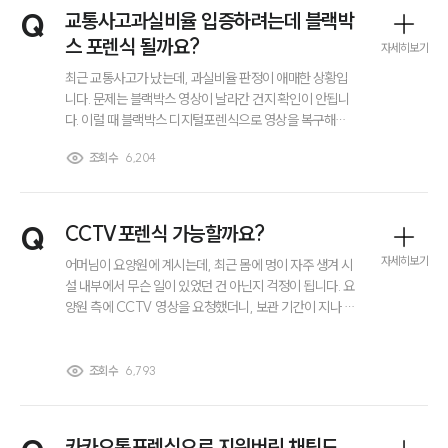
이혼 양육비계산기
Q
교통사고과실비율 입증하려는데 블랙박
상간자위자료계산기
스 포렌식 될까요?
자세히보기
최근 교통사고가 났는데, 과실비율 판정이 애매한 상황입
구성원 소개
니다. 문제는 블랙박스 영상이 날라간 건지 확인이 안됩니
다. 이럴 때 블랙박스 디지털포렌식으로 영상을 복구해서
교통사고과실비율 산정에 활용할 수 있나요?
이혼전문변호사
조회수
6,204
소식/자료
Q
CCTV포렌식 가능할까요?
언론보도
자세히보기
어머님이 요양원에 계시는데, 최근 몸에 멍이 자주 생겨 시
공지사항
설 내부에서 무슨 일이 있었던 건 아닌지 걱정이 됩니다. 요
법률 블로그
양원 측에 CCTV 영상을 요청했더니, 보관 기간이 지나 이
법률서식
미 삭제되었다고 하더군요. 그런데 어머님 방 주변 CCTV
뉴스레터/브로슈어
에 관련 상황이 담긴 영상이 있을 수도 있어서 꼭 확인하고
세미나
싶습니다. 혹시 CCTV포렌식을 진행하면 이미 삭제된 영
조회수
6,793
상이라도 복구할 가능성이 있을까요?
대륜법률상담예약
카카오톡포렌식으로 지워버린 채팅도