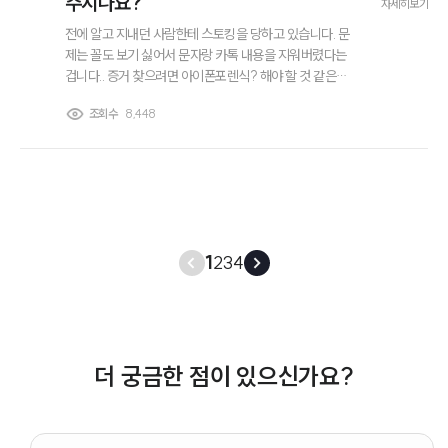
주시나요?
자세히보기
전에 알고 지내던 사람한테 스토킹을 당하고 있습니다. 문
제는 꼴도 보기 싫어서 문자랑 카톡 내용을 지워버렸다는
겁니다.. 증거 찾으려면 아이폰포렌식? 해야 할 것 같은데,
일반 법률사무소 가도 해주나요? 아니면 포렌식이랑 고소
조회수
8,448
는 따로 해야하는걸까요?
1
2
3
4
더 궁금한 점이 있으신가요?