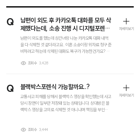
Q
남편이 외도 후 카카오톡 대화를 모두 삭
제했다는데, 소송 진행 시 디지털포렌식
자세히보기
수사가 꼭 필요한가요?
남편이 외도를 했는데 상간녀랑 나눈 카카오톡 대화 내역
을 다 삭제한 것 같더라고요.. 이혼 소송이랑 위자료 청구 준
비하려고 하는데 삭제된 대화도 복구가 가능한건가요? 이
런 경우 디지털포렌식수사가 꼭 필요한 건지 궁금합니다.
조회수
3,428
Q
블랙박스포렌식 가능할까요..?
자세히보기
교통사고 피해를 당해서 블랙박스 영상을 확인했는데 사고
당시 장면이 일부만 저장돼 있는 상태입니다. 상대방은 블
랙박스 영상을 고의로 삭제한 것 아니냐며 책임을 부인하
고 있고 경찰 조사에서도 영상의 신빙성을 문제 삼고 있습
니다. 이 경우 블랙박스포렌식을 통해 삭제된 영상 복구나
부소개
조작 여부 확인이 가능한지, 실제 소송이나 수사에서 증거
조회수
3,444
로 활용할 수 있는지 궁금합니다.