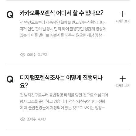
부소개
대륜의 강점
Q
카카오톡포렌식 어디서 할 수 있나요?
오시는 길
글로벌 파트너 로펌
자세히보기
전 연인으로부터 지속적인 협박을 받고 있는 상황입니다..
고객의 소리
과거 연인 관계일 당시 합의 하에 촬영했던 성관계 영상이
통합검색
있는데 이를 빌미로 성관계를 해주지 않으면 해당 영상을
AI대륜
유포하겠다는 취지의 메시지를 반복적으로 보내고 있어
요.. 문제는 전 연인이 협박을 한 뒤에 자신이 보낸 메시지를
모두 삭제한다는 점입니다. 그래서 카카오톡포렌식을 진행
조회수
3,792
업무사례
하고 싶은데 관련 정보를 몰라서.. 도움 좀 주세요.
이혼 주요 업무사례
Q
디지털포렌식조사는 어떻게 진행되나
사례분석/최신동향
이혼 법률정보
요?
자세히보기
법률지식인
전 남자친구로부터 불법촬영 피해를 당한 것으로 의심되어
이혼소송·상담후기
형사 고소를 준비하고 있습니다. 전 남자친구의 휴대전화
에 제 불법촬영물이 저장되어 있는 것으로 보이는 정황이
있는데 디지털포렌식조사를 통해 해당 영상이나 사진을 실
업무분야
조회수
4,413
제로 찾아낼 수 있는지, 또 수사가 어떤 절차로 진행되는지
궁금합니다. 디지털포렌식 결과만으로도 전 남자친구에게
업무
형사 책임을 물을 수 있는지도 알고 싶습니다.
전체