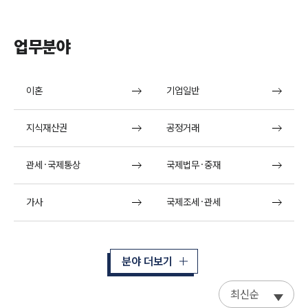
업무분야
이혼
기업일반
지식재산권
공정거래
관세·국제통상
국제법무·중재
가사
국제조세·관세
분야 더보기
최신순