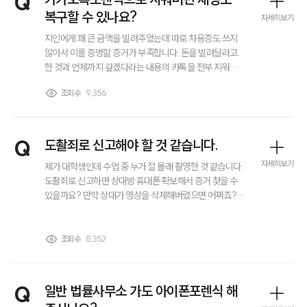
Q
대륜법률상담예약
복구할 수 있나요?
자세히보기
지인에게 꽤 큰 금액을 빌려주었는데 따로 차용증도 쓰지
않아서 이를 증명할 증거가 부족합니다. 돈을 빌려달라고
한 것과 언제까지 갚겠다라는 내용의 카톡을 전부 지워버
려서요. 혹시 카카오톡포렌식으로 이 대화 내용 복구할 수
조회수
9,356
있나요?
Q
도촬죄로 신고해야 할 것 같습니다.
자세히보기
제가 대학생인데 수업 중 누가 절 몰래 촬영한 것 같습니다.
도촬죄로 신고하면 상대방 휴대폰 확보해서 증거 찾을 수
있을까요? 만약 상대가 영상을 삭제해버렸으면 어쩌죠?
도촬죄로 신고할 수 있는지 자세히 좀 알려주세요.
조회수
8,352
Q
일반 법률사무소 가도 아이폰포렌식 해