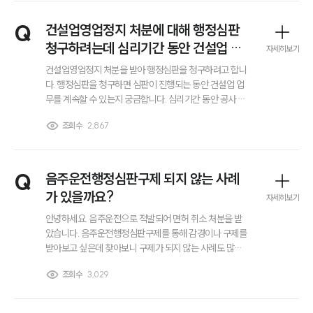
부소개
대륜의 강점
Q
건설업영업정지 처분에 대해 행정심판
오시는 길
청구하려는데 심리기간 동안 건설업 업
글로벌 파트너 로펌
자세히보기
고객의 소리
무를 계속할 수 있나요?
건설업영업정지 처분을 받아 행정심판을 청구하려고 합니
통합검색
다. 행정심판을 청구하면 심판이 진행되는 동안 건설업 업
AI대륜
무를 계속할 수 있는지 궁금합니다. 심리기간 동안 공사 수
행이나 건설업 관련 업무 진행이 가능한지 알고 싶습니다..
조회수
2,867
행정전문변호사님 계시면 신속한 답변 부탁드립니다.
업무사례
이혼 주요 업무사례
Q
음주운전행정심판구제 되지 않는 사례
사례분석/최신동향
이혼 법률정보
가 있을까요?
자세히보기
법률지식인
안녕하세요. 음주운전으로 적발되어 면허 취소 처분을 받
이혼소송·상담후기
았습니다. 음주운전행정심판구제를 통해 감경이나 구제를
받아보고 싶은데 찾아보니 구제가 되지 않는 사례도 많다
고 하더라고요. 음주운전행정심판에서 구제가 어려운 경우
업무분야
조회수
3,029
에는 어떤 사례들이 있나요?
업무
전체