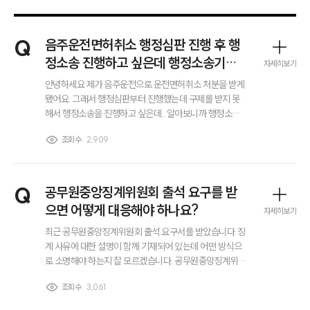
Q
음주운전면허취소 행정심판 진행 후 행
정소송 진행하고 싶은데 행정소송기간
자세히보기
이 궁금해요.
안녕하세요 제가 음주운전으로 운전면허취소 처분을 받게
됐어요. 그래서 행정심판부터 진행했는데 구제를 받지 못
해서 행정소송을 진행하고 싶은데.. 알아보니까 행정소송
기간이 따로 정해져있더라고요? 지금은 행정소송을 진행
조회수
2,909
하고 싶은데, 행정소송도 기간이 따로 정해져 있다고 들었
습니다. 행정심판을 청구한 후에는 며칠 이내에 행정소송
을 제기할 수 있는 건가요?
Q
공무원중앙징계위원회 출석 요구를 받
으면 어떻게 대응해야 하나요?
자세히보기
최근 공무원중앙징계위원회 출석 요구서를 받았습니다. 징
계 사유에 대한 설명이 함께 기재되어 있는데 어떤 방식으
로 소명해야 하는지 잘 모르겠습니다. 공무원중앙징계위원
회에 출석할 때 어떤 준비를 해야 하는지, 대응 방법이 궁금
부소개
조회수
3,061
합니다.