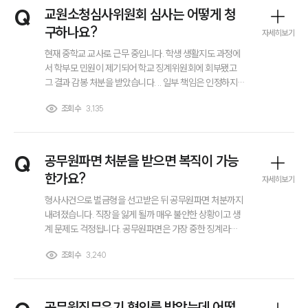
이혼 양육비계산기
Q
교원소청심사위원회 심사는 어떻게 청
상간자위자료계산기
구하나요?
자세히보기
현재 중학교 교사로 근무 중입니다. 학생 생활지도 과정에
구성원 소개
서 학부모 민원이 제기되어 학교 징계위원회에 회부됐고
그 결과 감봉 처분을 받았습니다. .. 일부 책임은 인정하지만
징계 수위가 지나치게 무겁다고 느끼고 있습니다. 이런 경
이혼전문변호사
조회수
3,135
우 교원소청심사위원회를 통해 징계 처분을 다툴 수 있다
고 들었는데 맞나요? 맞다면 어떤 절차로 진행되는지도 알
고 싶습니다.
소식/자료
Q
공무원파면 처분을 받으면 복직이 가능
언론보도
한가요?
자세히보기
공지사항
법률 블로그
형사사건으로 벌금형을 선고받은 뒤 공무원파면 처분까지
법률서식
내려졌습니다. 직장을 잃게 될까 매우 불안한 상황이고 생
뉴스레터/브로슈어
계 문제도 걱정됩니다. 공무원파면은 가장 중한 징계라고
세미나
들었는데, 이미 형사 판결이 나온 상황에서도 처분을 취소
조회수
3,240
하거나 감경받을 수 있는 방법이 있는지 궁금합니다ㅠㅠ
대륜법률상담예약
공무원직무유기 혐의를 받았는데 어떻