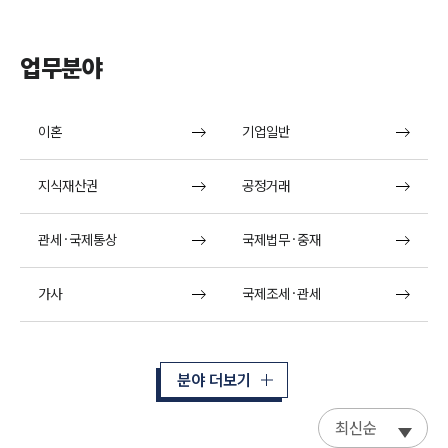
업무분야
이혼
기업일반
지식재산권
공정거래
관세·국제통상
국제법무·중재
가사
국제조세·관세
분야 더보기
최신순