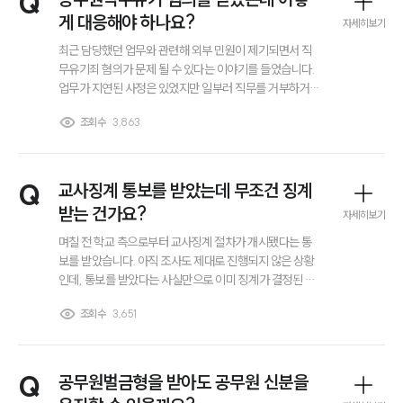
Q
대륜법률상담예약
게 대응해야 하나요?
자세히보기
최근 담당했던 업무와 관련해 외부 민원이 제기되면서 직
무유기죄 혐의가 문제 될 수 있다는 이야기를 들었습니다.
업무가 지연된 사정은 있었지만 일부러 직무를 거부하거나
방치한 것은 아니라고 생각합니다. 그럼에도 형사 책임까
조회수
3,863
지 이어질 수 있다고 해 불안합니다. 공무원직무유기가 어
떤 경우에 성립되는지, 실제 조사에서는 무엇이 쟁점이 되
는지, 수사나 징계 절차에서 어떻게 대응해야 하는지 알고
싶습니다.
Q
교사징계 통보를 받았는데 무조건 징계
받는 건가요?
자세히보기
며칠 전 학교 측으로부터 교사징계 절차가 개시됐다는 통
보를 받았습니다. 아직 조사도 제대로 진행되지 않은 상황
인데, 통보를 받았다는 사실만으로 이미 징계가 결정된 것
은 아닌지 불안합니다. 주변에서는 통보가 왔으면 거의 징
조회수
3,651
계로 이어진다고 말해 걱정이 큽니다. 소명 기회가 있는지,
조사 과정에서 어떤 점을 조심해야 하는지, 지금 단계에서
교사징계를 피하거나 수위를 낮출 수 있는 방법이 있는지
알고 싶습니다.
Q
공무원벌금형을 받아도 공무원 신분을