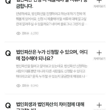
Q
대륜법률상담예약
금합니다.
자세히보기
안녕하세요, 법인파산을 진행하려고 하는데 하기 전에 여
쭤볼게 있어서요. 신청 시 제출해야 할 서류에 대해 알고싶
은데 알려주실 수 있을까요? 네이버 블로그나 그런거 살펴
보니 말이 다 달라서 변호사님께 직접 여쭤보고 싶어서요.
조회수
6,280
감사합니다.
Q
법인파산은 누가 신청할 수 있으며, 어디
에 접수해야 되나요?
자세히보기
법인파산을 할려고 알아보고 있는데요. 법인파산 신청하는
사람이 대표뿐만 아니라 다른 사람들도 신청할 수 있다고
하더라고요? 문득 누가 할 수 있는지 궁금한데 제대로 나와
있는 곳이 없어서요. 법인파산은 누가 신청할 수 있는건가
조회수
8,340
요? 그리고 어디에 접수하면 되는건가요?
Q
법인회생과 법인파산의 차이점에 대해