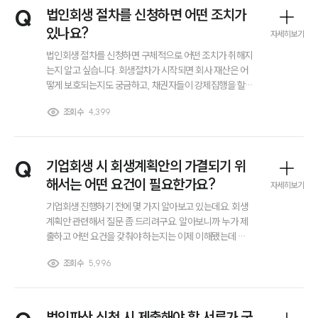
이혼 양육비계산기
Q
법인회생 절차를 신청하면 어떤 조치가
상간자위자료계산기
있나요?
자세히보기
법인회생 절차를 신청하면 구체적으로 어떤 조치가 취해지
구성원 소개
는지 알고 싶습니다. 회생절차가 시작되면 회사 재산은 어
떻게 보호되는지도 궁금하고, 채권자들이 강제집행을 할
수 있는지 여부도 걱정됩니다. 또한, 절차 도중에 신청을 취
이혼전문변호사
조회수
4,399
소할 수도 있는지도 확인하고 싶습니다.
소식/자료
Q
기업회생 시 회생계획안의 가결되기 위
언론보도
해서는 어떤 요건이 필요한가요?
자세히보기
공지사항
법률 블로그
기업회생 진행하기 전에 몇 가지 알아보고 있는데요. 회생
법률서식
계획안 관련해서 질문 좀 드리려구요. 알아보니까 누가 제
뉴스레터/브로슈어
출하고 어떤 요건을 갖춰야 하는지는 이제 이해됐는데 가
세미나
결되기 위해서는 어떤 요건들이 필요한건가요? 그건 자세
조회수
5,996
히 나와있는 곳이 없어서 질문드립니다.
대륜법률상담예약
법인파산 신청 시 제출해야 할 서류가 궁