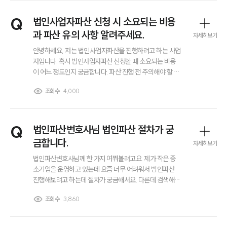
부소개
대륜의 강점
Q
법인사업자파산 신청 시 소요되는 비용
오시는 길
과 파산 유의 사항 알려주세요.
글로벌 파트너 로펌
자세히보기
고객의 소리
안녕하세요, 저는 법인사업자파산을 진행하려고 하는 사업
통합검색
자입니다. 혹시 법인사업자파산 신청할 때 소요되는 비용
AI대륜
이 어느 정도인지 궁금합니다. 파산 진행 전 주의해야 할 점
이나 법인 입장 미리 알아둬야 하는 사항이 있다면 알려주
조회수
4,000
시면 감사하겠습니다.
업무사례
이혼 주요 업무사례
Q
법인파산변호사님 법인파산 절차가 궁
사례분석/최신동향
이혼 법률정보
금합니다.
자세히보기
법률지식인
법인파산변호사님께 한 가지 여쭤볼려고요. 제가 작은 중
이혼소송·상담후기
소기업을 운영하고 있는데 요즘 너무 어려워서 법인파산
진행해보려고 하는데 절차가 궁금해서요. 다른데 검색해봐
도 그냥 신청, 심문, 선고 이런 식으로만 되어 있어서 정확
업무분야
조회수
3,860
하게 어떤 흐름으로 가는지 알고싶어요. 알려주시면 감사
하겠습니다!
업무
전체