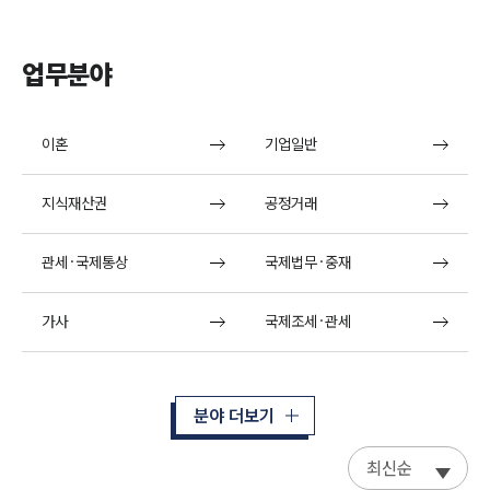
업무분야
이혼
기업일반
지식재산권
공정거래
관세·국제통상
국제법무·중재
가사
국제조세·관세
분야 더보기
최신순