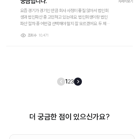
궁금합니다.
자세히보기
요즘 경기가 경기인 만큼 회사 사정이 좋질 않아서 법인회
생과 법인파산 중 고민하고 있는데요. 법인회생이랑 법인
파산 절차 중 어떤걸 선택해야 할지 잘 모르겠어요. 두 제도
가 어떻게 다른건지 궁금한데 설명해 주실 분 계신가요? 각
조회수
10,471
각 어떤 상황에서 선택하는게 맞는 건지 설명 부탁드려요.
1
2
3
더 궁금한 점이 있으신가요?