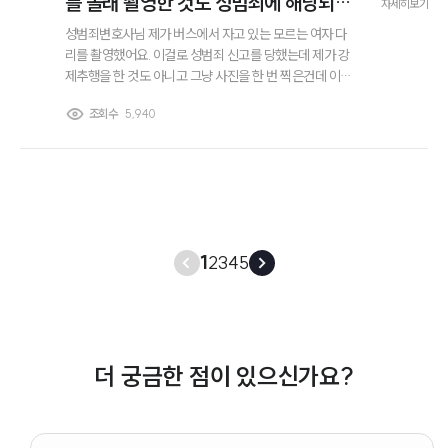
를 몰래 촬영한 것도 성범죄에 해당되나
자세히보기
요?
성범죄변호사님 제가 버스에서 자고 있는 모르는 여자 다
리를 촬영했어요. 이걸로 성범죄 신고를 당했는데 제가 강
제추행을 한 것도 아니고 그냥 사진을 한 번 찍은건데 이것
도 성범죄에 해당되나요? 뭔 카메라등이용촬영죄로 신고
조회수
5,940
를 당한 것 같던데... 이것도 성범죄의 일종인지요?
1
2
3
4
5
더 궁금한 점이 있으신가요?