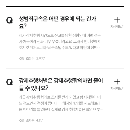
Q
성범죄구속은 어떤 경우에 되는 건가
요?
자세히보기
제가 강제추행 사건으로 신고를 당한 상황인데 이런 경우
가 처음이라 진짜 너무 무섭더라고요. 그래서 인터넷에 이
것저것 뒤져보니까 뭐 구속될 수도 있다고 하던데 성범죄
구속은 어떤 경우에 되는건가요..?? 그리고 강제추행 처벌
조회수
2,977
수위도 좀 알려주세요. 감사합니다.
Q
강제추행처벌은 강제추행합의하면 줄어
들 수 있나요?
자세히보기
최근 강제추행 혐의로 조사를 받게 되었고 형사처벌이 어
느 정도인지 걱정이 큽니다. 피해자와 합의를 시도해보라
는 이야기를 들었는데 실제로 강제추행처벌은 합의 여부에
따라 달라질 수 있는지 궁금합니다. 강제추행합의를 하면
부소개
조회수
4,117
무조건 선처를 받는 것인지, 아니면 형량에 일부만 반영되
는 것인지 알고 싶습니다.