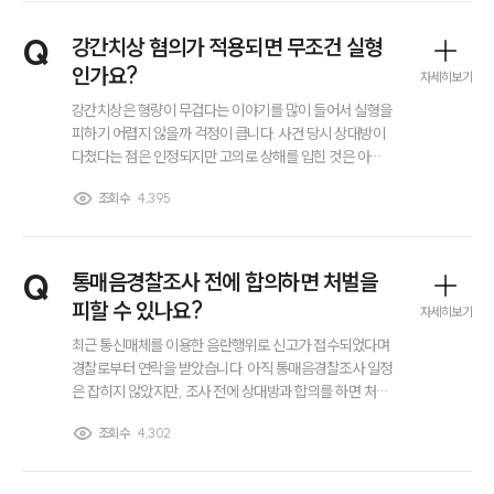
부소개
대륜의 강점
Q
강간치상 혐의가 적용되면 무조건 실형
오시는 길
인가요?
글로벌 파트너 로펌
자세히보기
고객의 소리
강간치상은 형량이 무겁다는 이야기를 많이 들어서 실형을
통합검색
피하기 어렵지 않을까 걱정이 큽니다. 사건 당시 상대방이
AI대륜
다쳤다는 점은 인정되지만 고의로 상해를 입힌 것은 아니
었고 상황이 과장된 부분도 있다고 생각합니다. 강간치상
조회수
4,395
혐의가 적용되면 정말로 무조건 실형이 선고되는지, 집행
업무사례
유예나 감형 가능성은 전혀 없는지 알고 싶습니다.
이혼 주요 업무사례
Q
통매음경찰조사 전에 합의하면 처벌을
사례분석/최신동향
이혼 법률정보
피할 수 있나요?
자세히보기
법률지식인
최근 통신매체를 이용한 음란행위로 신고가 접수되었다며
이혼소송·상담후기
경찰로부터 연락을 받았습니다. 아직 통매음경찰조사 일정
은 잡히지 않았지만, 조사 전에 상대방과 합의를 하면 처벌
을 받지 않고 사건을 마무리할 수 있는지 궁금합니다. 합의
업무분야
조회수
4,302
가 실제로 수사 결과에 어떤 영향을 미치는지, 조사 전에 반
드시 알아두어야 할 점이 있는지도 알고 싶습니다.
업무
전체