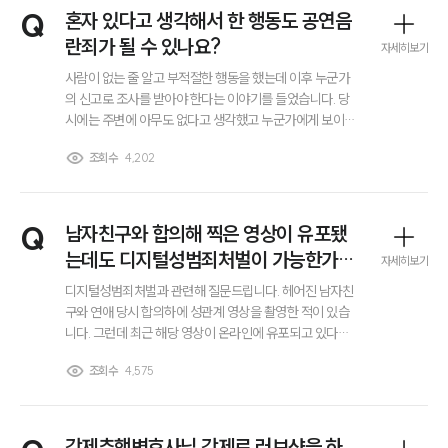
이혼 양육비계산기
Q
혼자 있다고 생각해서 한 행동도 공연음
상간자위자료계산기
란죄가 될 수 있나요?
자세히보기
사람이 없는 줄 알고 부적절한 행동을 했는데 이후 누군가
구성원 소개
의 신고로 조사를 받아야 한다는 이야기를 들었습니다. 당
시에는 주변에 아무도 없다고 생각했고 누군가에게 보이게
하려는 의도도 전혀 없었습니다. 이런 경우에도 공연음란
이혼전문변호사
조회수
4,202
죄가 성립할 수 있는지 궁금합니다. 누군가에게 보인 기억
은 없는데 그래도 문제가 되는지, CCTV나 블랙박스가 있
다면 상황이 달라지는지도 알고 싶습니다.
소식/자료
Q
남자친구와 합의해 찍은 영상이 유포됐
언론보도
는데도 디지털성범죄처벌이 가능한가
자세히보기
공지사항
요?
법률 블로그
디지털성범죄처벌과 관련해 질문드립니다. 헤어진 남자친
법률서식
구와 연애 당시 합의하에 성관계 영상을 촬영한 적이 있습
뉴스레터/브로슈어
니다. 그런데 최근 해당 영상이 온라인에 유포되고 있다는
세미나
사실을 알게 되었어요. 저는 촬영 자체에는 동의했지만, 다
조회수
4,575
른 사람에게 보내거나 인터넷에 올리는 것까지 허락한 적
은 전혀 없습니다. 촬영에 동의했으면 본인 책임도 있는 것
대륜법률상담예약
아니냐는 말을 들었는데 이런 경우에도 디지털성범죄처벌
이 가능한 건가요?
강제추행변호사님 강제로 러브샷을 하