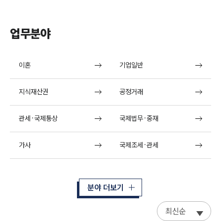
업무분야
이혼
기업일반
지식재산권
공정거래
관세·국제통상
국제법무·중재
가사
국제조세·관세
분야 더보기
최신순