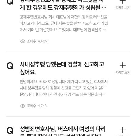
Q
대륜법률상담예약
게 한 경우에도 강제추행죄가 성립될 수
자세히보기
있나요?
강제추행변호사님 회사 대표님이 저한테 강제로 러브샷을
하자고 하더라고요.. 근데 저는 술을 안 먹기도 하고 하기 싫
어서 여러 번 거절했어요. 그랬더니 대표님이 협박을 취하
시길래 어쩔 수 없이 했는데 어디서 보니까 이것도 강제추
조회수
4,409
행이 될 수도 있다고 하더라고요? 진짜 강제추행죄 성립 되
나요?
Q
사내성추행 당했는데 경찰에 신고하고
싶어요.
자세히보기
안녕하세요. 30대 여성입니다. 제가 다니고 있는 회사에서
사내 성추행을 당해 경찰에 신고를 고민하고 있어 이렇게
문의남깁니다. 현재 직원 수가 7명 정도 되는 작은 회사에
다니고 있는데 회사의 부장님이 지속적으로 제 허벅지 부
조회수
4,743
위를 만졌습니다. 처음에는 너무 당황해서 제대로 대응하
지 못했지만 이후 분명히 불편하다고 여러 차례 의사를 표
현했음에도 불구하고 계속하더라고요.. 그래서 사내성추행
으로 경찰에 신고하고 싶은데 그냥 경찰에 바로 신고하면
Q
성범죄변호사님, 버스에서 여성의 다리
되나요? 이런 적이 처음이라..