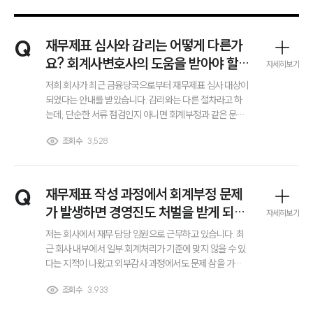
Q
재무제표 심사와 감리는 어떻게 다른가
요? 회계사변호사의 도움을 받아야 할
자세히보기
상황일까요?
저희 회사가 최근 금융당국으로부터 재무제표 심사 대상이
되었다는 안내를 받았습니다. 감리와는 다른 절차라고 하
는데, 단순한 서류 점검인지 아니면 회계부정과 같은 문제
로 이어질 수 있는지 걱정이 됩니다. 이 단계에서 회계사변
조회수
3,528
호사의 법률적 자문이 필요한 상황인지 알고 싶습니다.
Q
재무제표 작성 과정에서 회계부정 문제
가 발생하면 경영진도 처벌을 받게 되나
자세히보기
요?
저는 회사에서 재무 담당 임원으로 근무하고 있습니다. 최
근 회사 내부에서 일부 회계처리가 기준에 맞지 않을 수 있
다는 지적이 나왔고 외부감사 과정에서도 문제 삼을 가능
성이 있다는 이야기를 들었습니다. 고의적인 분식회계는
부소개
조회수
3,933
아니더라도 회계부정으로 판단될 경우 형사처벌까지 이어
질 수 있는지, 실제로 책임을 지게 되는 범위가 어디까지인