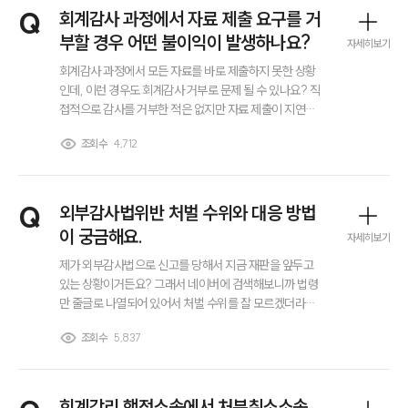
이혼 양육비계산기
Q
회계감사 과정에서 자료 제출 요구를 거
상간자위자료계산기
부할 경우 어떤 불이익이 발생하나요?
자세히보기
회계감사 과정에서 모든 자료를 바로 제출하지 못한 상황
구성원 소개
인데, 이런 경우도 회계감사 거부로 문제 될 수 있나요? 직
접적으로 감사를 거부한 적은 없지만 자료 제출이 지연되
거나 일부만 제공된 경우에도 처벌 대상이 되는지 궁금합
이혼전문변호사
조회수
4,712
니다. 또 이런 사안이 외부감사법 위반으로 인정되면 처벌
수위와 향후 대응 방향을 알고 싶습니다.
소식/자료
Q
외부감사법위반 처벌 수위와 대응 방법
언론보도
이 궁금해요.
자세히보기
공지사항
법률 블로그
제가 외부감사법으로 신고를 당해서 지금 재판을 앞두고
법률서식
있는 상황이거든요? 그래서 네이버에 검색해보니까 법령
뉴스레터/브로슈어
만 줄글로 나열되어 있어서 처벌 수위를 잘 모르겠더라고
세미나
요.. 외부감사법위반으로 형사 처벌 받게 되면 징역 사나
조회수
5,837
요? 벌금형이나 뭐 그런것도 있는거죠? 처벌 수위랑 대응
방법 좀 알려주세요…
대륜법률상담예약
회계감리 행정소송에서 처분취소소송