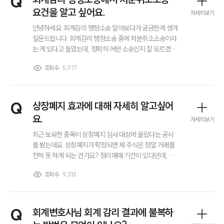
Q
대륜법률상담예약
요건을 알고 싶어요.
자세히보기
안녕하세요. 회계감리 행정소송 알아보다가 궁금한게 생겨
질문드립니다. 회계감리 행정소송 중에 처분취소소송이라
는 게 있다고 들었는데, 정확히 어떤 소송인지 잘 모르겠습
니다. 이 처분취소소송을 제기하려면 어떤 요건을 충족해
조회수
5,977
야 하는지 구체적으로 알고 싶습니다.
Q
상장폐지 효과에 대해 자세히 알고싶어
요.
자세히보기
최근 보유한 종목이 상장폐지 심사 대상에 올랐다는 공시
를 봤는데요. 상장폐지가 확정되면 제 주식은 정말 거래를
전혀 못 하게 되는 건가요? 정리매매 기간이 있다던데, 그
기간 동안은 어떻게 대응해야 할지도 궁금합니다. 혹시 상
조회수
9,313
장폐지 후에도 회사가 계속 운영된다면, 주주로서 권리가
남는지도 알고 싶어요.
Q
회계변호사님 회계 감리 결과에 불복하