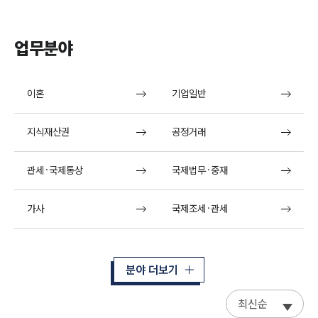
업무분야
이혼
기업일반
지식재산권
공정거래
관세·국제통상
국제법무·중재
가사
국제조세·관세
분야 더보기
최신순