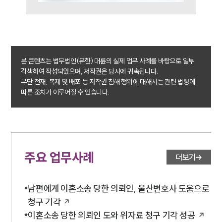
법률지식인
이혼소송·상담후기
업무분야
본 콘텐츠는 법무법인(유한) 대륜의 실제 업무 사례를 바탕으로 일부
업무
각색하여 작성되었으며, 저작권은 당사에 귀속됩니다.
전체
무단 전재, 복제 및 배포 등 저작권 침해 행위에 대해서는 관련 법령에
이혼 양육비계산기
따른 조치가 이루어질 수 있습니다.
상간자위자료계산기
구성원 소개
이혼전문변호사
주요 업무사례
더보기
소식/자료
남편에게 이혼소송 당한 의뢰인, 울산변호사 도움으로
청구 기각
언론보도
공지사항
이혼소송 당한 의뢰인 도와 위자료 청구 기각 성공