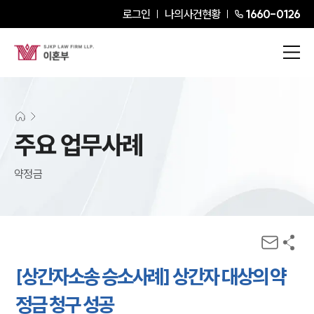
로그인
나의사건현황
1660-0126
주요 업무사례
약정금
[상간자소송 승소사례] 상간자 대상의 약
정금 청구 성공