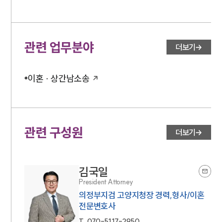
법률 블로그
법률서식
뉴스레터/브로슈어
세미나
관련 업무분야
더보기
대륜법률상담예약
이혼 · 상간남소송
대륜법률상담예약
관련 구성원
더보기
김국일
President Attorney
의정부지검 고양지청장 경력,형사/이혼
전문변호사
T.
070-5117-2950