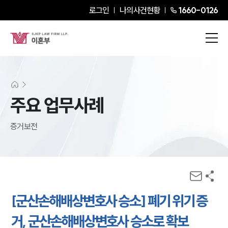
로그인
나의사건현황
1660-0126
주요 업무사례
증거보전
[군산손해배상변호사 승소] 폐기 위기 증
거, 군산손해배상변호사 승소로 확보