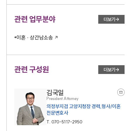
소식/자료
관련 업무분야
더보기
언론보도
공지사항
법률 블로그
이혼 · 상간남소송
법률서식
뉴스레터/브로슈어
세미나
관련 구성원
더보기
대륜법률상담예약
대륜법률상담예약
김국일
President Attorney
의정부지검 고양지청장 경력,형사/이혼
전문변호사
T.
070-5117-2950