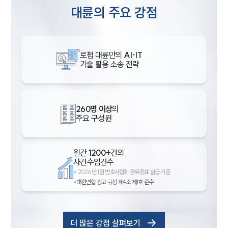
대륜의 주요 강점
로펌 대륜만의
AI·IT
기술 활용 소송 전략
260명 이상
의
주요 구성원
월간
1200+
건의
사건수임건수
*
2026년 1월 변호사협회 경유증표 발급 기준
*대한변협 광고 규정 제4조 제1호 준수
더 많은 강점 살펴보기