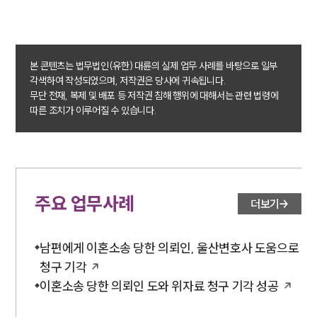
업무사례
이혼 주요 업무사례
사례분석/최신동향
본 콘텐츠는 법무법인(유한) 대륜의 실제 업무 사례를 바탕으로 일부
이혼 법률정보
각색하여 작성되었으며, 저작권은 당사에 귀속됩니다.
법률지식인
무단 전재, 복제 및 배포 등 저작권 침해 행위에 대해서는 관련 법령에
이혼소송·상담후기
따른 조치가 이루어질 수 있습니다.
업무분야
업무
전체
주요 업무사례
이혼 양육비계산기
더보기
상간자위자료계산기
남편에게 이혼소송 당한 의뢰인, 울산변호사 도움으로
구성원 소개
청구 기각
이혼소송 당한 의뢰인 도와 위자료 청구 기각 성공
이혼전문변호사