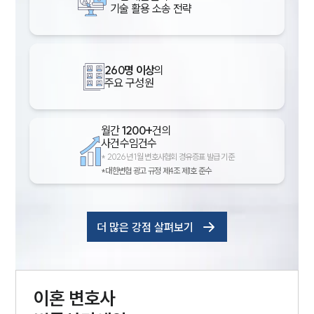
기술 활용 소송 전략
260명 이상
의
주요 구성원
월간
1200+
건의
사건수임건수
*
2026년 1월 변호사협회 경유증표 발급 기준
*대한변협 광고 규정 제4조 제1호 준수
더 많은 강점 살펴보기
이혼
변호사