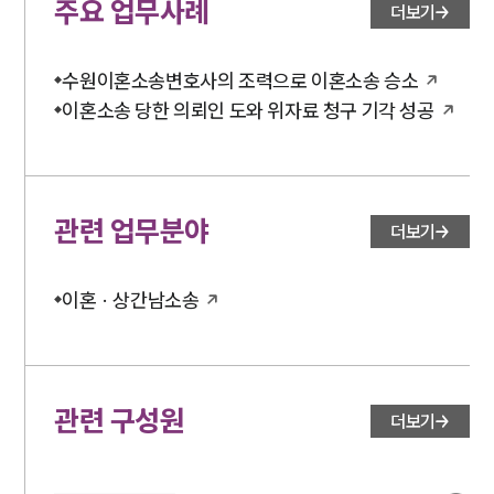
주요 업무사례
더보기
언론보도
공지사항
법률 블로그
수원이혼소송변호사의 조력으로 이혼소송 승소
법률서식
뉴스레터/브로슈어
이혼소송 당한 의뢰인 도와 위자료 청구 기각 성공
세미나
대륜법률상담예약
관련 업무분야
더보기
대륜법률상담예약
이혼 · 상간남소송
관련 구성원
더보기