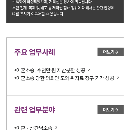
각색하여 작성되었으며, 저작권은 당사에 귀속됩니다.
언론보도
무단 전재, 복제 및 배포 등 저작권 침해 행위에 대해서는 관련 법령에
공지사항
따른 조치가 이루어질 수 있습니다.
법률 블로그
법률서식
뉴스레터/브로슈어
세미나
주요 업무사례
더보기
대륜법률상담예약
대륜법률상담예약
이혼소송, 수천만 원 재산분할 성공
이혼소송 당한 의뢰인 도와 위자료 청구 기각 성공
관련 업무분야
더보기
이혼 · 상간남소송