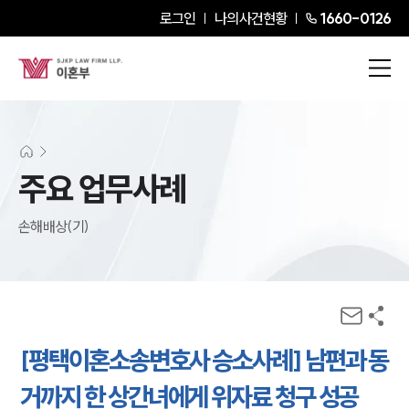
로그인
나의사건현황
1660-0126
주요 업무사례
손해배상(기)
[평택이혼소송변호사 승소사례] 남편과 동
거까지 한 상간녀에게 위자료 청구 성공