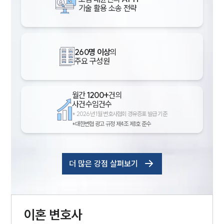
기술 활용 소송 전략
260명 이상
의
주요 구성원
월간
1200+
건의
사건수임건수
*
2026년 1월 변호사협회 경유증표 발급 기준
*대한변협 광고 규정 제4조 제1호 준수
더 많은 강점 살펴보기
이혼
변호사