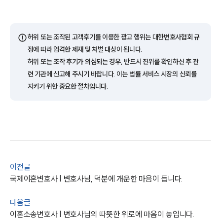
AI대륜
업무사례
⚠️
허위 또는 조작된 고객후기를 이용한 광고 행위는 대한변호사협회 규
정에 따라 엄격한 제재 및 처벌 대상이 됩니다.
이혼 주요 업무사례
사례분석/최신동향
허위 또는 조작 후기가 의심되는 경우, 반드시 진위를 확인하신 후 관
이혼 법률정보
련 기관에 신고해 주시기 바랍니다. 이는 법률 서비스 시장의 신뢰를
법률지식인
지키기 위한 중요한 절차입니다.
이혼소송·상담후기
업무분야
업무
전체
이혼 양육비계산기
이전글
상간자위자료계산기
국제이혼변호사 | 변호사님, 덕분에 개운한 마음이 듭니다.
다음글
구성원 소개
이혼소송변호사 | 변호사님의 따뜻한 위로에 마음이 놓입니다.