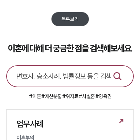
이혼전문변호사
목록보기
소식/자료
언론보도
공지사항
이혼에 대해 더 궁금한 점을 검색해보세요.
법률 블로그
법률서식
뉴스레터/브로슈어
세미나
대륜법률상담예약
#이혼
#재산분할
#위자료
#사실혼
#양육권
대륜법률상담예약
업무사례
이혼부의 
