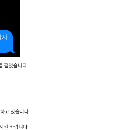
업무사례
이혼 주요 업무사례
사례분석/최신동향
이혼 법률정보
을 펼쳤습니다.
법률지식인
이혼소송·상담후기
업무분야
하고 있습니다.
업무
전체
시길 바랍니다.