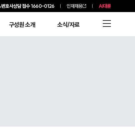
변호사상담 접수
1660-0126
인재채용
AI대륜
구성원 소개
소식/자료