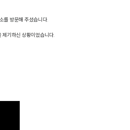
소를 방문해 주셨습니다.
을 제기하신 상황이었습니다.
부소개
부소개
대륜의 강점
오시는 길
글로벌 파트너 로펌
고객의 소리
통합검색
AI대륜