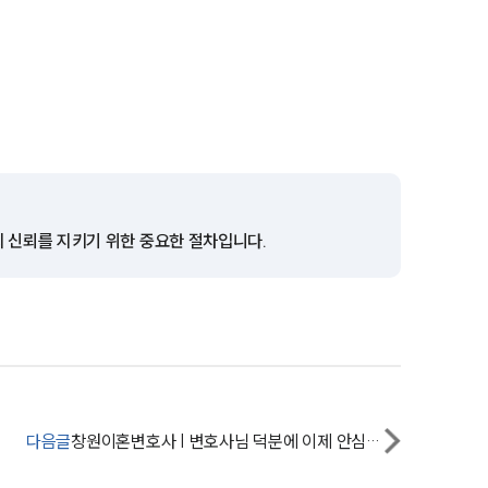
이혼 양육비계산기
상간자위자료계산기
구성원 소개
이혼전문변호사
의 신뢰를 지키기 위한 중요한 절차입니다.
소식/자료
언론보도
공지사항
법률 블로그
다음글
창원이혼변호사 | 변호사님 덕분에 이제 안심하게 됐습니다.
법률서식