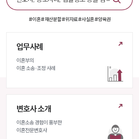
언론보도
공지사항
법률 블로그
법률서식
#이혼
#재산분할
#위자료
#사실혼
#양육권
뉴스레터/브로슈어
세미나
업무사례
대륜법률상담예약
이혼부의 

대륜법률상담예약
이혼 소송·조정 사례
변호사 소개
이혼소송 경험이 풍부한 

이혼전문변호사 