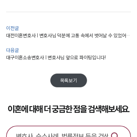
사례분석/최신동향
이혼 법률정보
법률지식인
이혼소송·상담후기
이전글
대전이혼변호사 | 변호사님 덕분에 고통 속에서 벗어날 수 있었어요.
업무분야
다음글
업무
대구이혼소송변호사 | 변호사님 앞으로 파이팅입니다!
전체
이혼 양육비계산기
상간자위자료계산기
목록보기
구성원 소개
이혼전문변호사
이혼에 대해 더 궁금한 점을 검색해보세요.
소식/자료