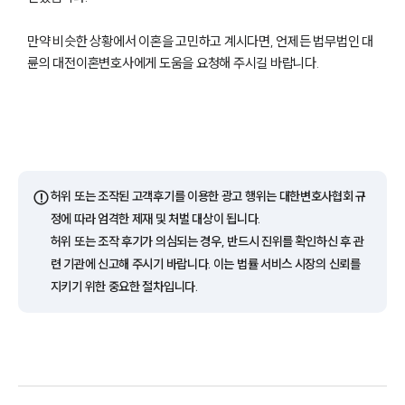
만약 비슷한 상황에서 이혼을 고민하고 계시다면, 언제든 법무법인 대
륜의 대전이혼변호사에게 도움을 요청해 주시길 바랍니다.
부소개
부소개
대륜의 강점
⚠️
허위 또는 조작된 고객후기를 이용한 광고 행위는 대한변호사협회 규
오시는 길
글로벌 파트너 로펌
정에 따라 엄격한 제재 및 처벌 대상이 됩니다.
고객의 소리
허위 또는 조작 후기가 의심되는 경우, 반드시 진위를 확인하신 후 관
통합검색
련 기관에 신고해 주시기 바랍니다. 이는 법률 서비스 시장의 신뢰를
AI대륜
지키기 위한 중요한 절차입니다.
업무사례
이혼 주요 업무사례
사례분석/최신동향
이혼 법률정보