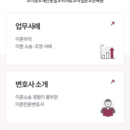
#이혼
#재산분할
#위자료
#사실혼
#양육권
법률 블로그
법률서식
뉴스레터/브로슈어
세미나
업무사례
대륜법률상담예약
이혼부의 

이혼 소송·조정 사례
대륜법률상담예약
변호사 소개
이혼소송 경험이 풍부한 

이혼전문변호사 