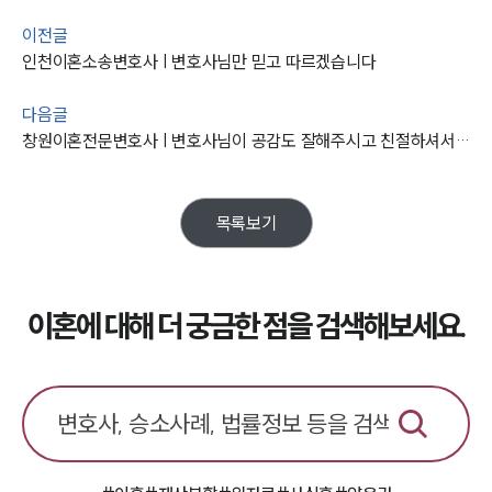
법률지식인
이전글
이혼소송·상담후기
인천이혼소송변호사 | 변호사님만 믿고 따르겠습니다
업무분야
다음글
창원이혼전문변호사 | 변호사님이 공감도 잘해주시고 친절하셔서 감동했습니다.
업무
전체
이혼 양육비계산기
상간자위자료계산기
목록보기
구성원 소개
이혼에 대해 더 궁금한 점을 검색해보세요.
이혼전문변호사
소식/자료
언론보도
공지사항