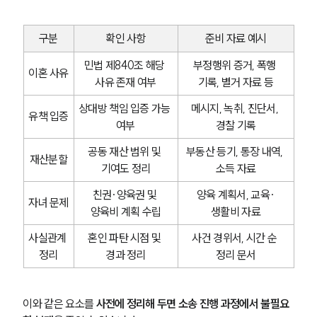
전체
이혼 양육비계산기
상간자위자료계산기
구분
확인 사항
준비 자료 예시
민법 제840조 해당 
부정행위 증거, 폭행 
구성원 소개
이혼 사유
사유 존재 여부
기록, 별거 자료 등
이혼전문변호사
상대방 책임 입증 가능 
메시지, 녹취, 진단서, 
유책 입증
여부
경찰 기록
소식/자료
공동 재산 범위 및 
부동산 등기, 통장 내역, 
재산분할
기여도 정리
소득 자료
언론보도
친권·양육권 및 
양육 계획서, 교육·
공지사항
자녀 문제
법률 블로그
양육비 계획 수립
생활비 자료
법률서식
뉴스레터/브로슈어
사실관계 
혼인 파탄 시점 및 
사건 경위서, 시간 순 
세미나
정리
경과 정리
정리 문서
대륜법률상담예약
이와 같은 요소를 
사전에 정리해 두면 소송 진행 과정에서 불필요