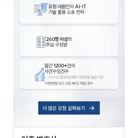
로펌 대륜만의
AI·IT
기술 활용 소송 전략
260명 이상
의
주요 구성원
월간
1200+
건의
사건수임건수
*
2026년 1월 변호사협회 경유증표 발급 기준
*대한변협 광고 규정 제4조 제1호 준수
더 많은 강점 살펴보기