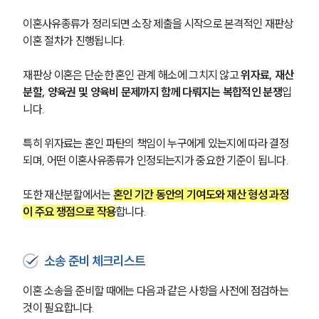
부소개
이혼사유종류가 정리되면 소장 제출을 시작으로 본격적인 재판상 
대륜의 강점
오시는 길
이혼 절차가 진행됩니다.
글로벌 파트너 로펌
고객의 소리
재판상 이혼은 단순한 혼인 관계 해소에 그치지 않고 
위자료, 재산
통합검색
분할, 양육권 및 양육비 문제까지 함께 다뤄지는 복합적인 분쟁
입
AI대륜
니다.
업무사례
특히 위자료는 혼인 파탄의 책임이 누구에게 있는지에 따라 결정
되며, 어떤 이혼사유종류가 인정되는지가 중요한 기준이 됩니다.
이혼 주요 업무사례
사례분석/최신동향
또한 재산분할에서는 
혼인 기간 동안의 기여도와 재산 형성 과정
이혼 법률정보
이 주요 쟁점으로 작용
합니다.
법률지식인
이혼소송·상담후기
소송 준비 체크리스트
업무분야
이혼 소송을 준비할 때에는 다음과 같은 사항을 사전에 점검하는 
업무
것이 필요합니다.