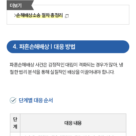
더보기
부소개
대륜의 강점
손해배상소송 절차 총정리
오시는 길
글로벌 파트너 로펌
고객의 소리
통합검색
AI대륜
4
.
파혼손해배상 | 대응 방법
업무사례
파혼손해배상 사건은 감정적인 대립이 격화되는 경우가 많아, 냉
철한 법리 분석을 통해 실질적인 배상을 이끌어내야 합니다.
이혼 주요 업무사례
사례분석/최신동향
이혼 법률정보
법률지식인
이혼소송·상담후기
단계별 대응 순서
업무분야
단
대응 내용
계
업무