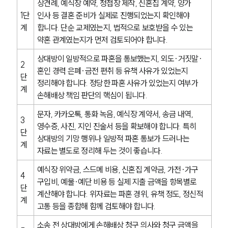
전체
상견례, 예식장 예약, 청첩장 제작, 신혼집 계약, 양가 
이혼 양육비계산기
1단
인사 등 결혼 준비가 실제로 진행되었는지 확인해야 
상간자위자료계산기
계
합니다. 단순 교제였는지, 법적으로 보호받을 수 있는 
약혼 관계였는지가 먼저 검토되어야 합니다.
구성원 소개
상대방이 일방적으로 파혼을 통보했는지, 외도·거짓말·
2
혼인 경력 은폐·금전 편취 등 유책 사유가 있었는지 
단
이혼전문변호사
정리해야 합니다. 정당한 파혼 사유가 있었는지 여부가 
계
손해배상 책임 판단의 핵심이 됩니다.
소식/자료
문자, 카카오톡, 통화 녹음, 예식장 계약서, 송금 내역, 
3
영수증, 사진, 지인 진술서 등을 확보해야 합니다. 특히 
언론보도
단
상대방의 기망 행위나 일방적 파혼 통보가 드러나는 
공지사항
계
자료는 별도로 정리해 두는 것이 좋습니다.
법률 블로그
법률서식
예식장 위약금, 스드메 비용, 신혼집 계약금, 가전·가구 
뉴스레터/브로슈어
4
구입비, 예물·예단 비용 등 실제 지출 금액을 항목별로 
세미나
단
계산해야 합니다. 위자료는 파혼 경위, 유책 정도, 정신적 
계
고통 등을 종합해 함께 검토해야 합니다.
대륜법률상담예약
소송 전 상대방에게 손해배상 청구 의사와 청구 금액을 