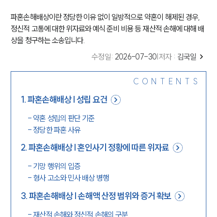
파혼손해배상이란 정당한 이유 없이 일방적으로 약혼이 해제된 경우,
정신적 고통에 대한 위자료와 예식 준비 비용 등 재산적 손해에 대해 배
상을 청구하는 소송입니다.
수정일
:
2026-07-30
|
저자 :
김국일
CONTENTS
1
.
파혼손해배상 | 성립 요건
-
약혼 성립의 판단 기준
-
정당한 파혼 사유
2
.
파혼손해배상 | 혼인사기 정황에 따른 위자료
-
기망 행위의 입증
-
형사 고소와 민사 배상 병행
3
.
파혼손해배상 | 손해액 산정 범위와 증거 확보
-
재산적 손해와 정신적 손해의 구분