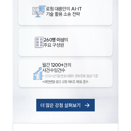
로펌 대륜만의
AI·IT
기술 활용 소송 전략
260명 이상
의
주요 구성원
월간
1200+
건의
사건수임건수
*
2026년 1월 변호사협회 경유증표 발급 기준
*대한변협 광고 규정 제4조 제1호 준수
더 많은 강점 살펴보기