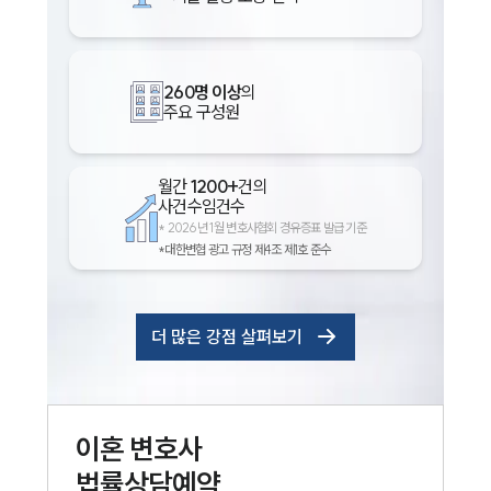
260명 이상
의
주요 구성원
월간
1200+
건의
사건수임건수
*
2026년 1월 변호사협회 경유증표 발급 기준
*대한변협 광고 규정 제4조 제1호 준수
더 많은 강점 살펴보기
이혼
변호사
법률상담예약