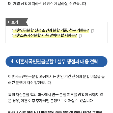
며, 개별 상황에 따라 적용 방식이 달라질 수 있습니다.
대륜의 강점
오시는 길
글로벌 파트너 로펌
고객의 소리
더보기
통합검색
AI대륜
이혼연금분할 신청 조건과 분할 기준, 청구 기한은?
이혼소송재산분할 시 꼭 알아야 할 사항은?
업무사례
이혼 주요 업무사례
사례분석/최신동향
4
.
이혼시국민연금분할 | 실무 쟁점과 대응 전략
이혼 법률정보
법률지식인
이혼소송·상담후기
이혼시국민연금분할 과정에서는 혼인 기간 산정과 분할 비율을 둘
러싼 분쟁이 자주 발생합니다.
업무분야
특히 재산분할 합의 과정에서 연금 분할 여부를 명확히 정하지 않
은 경우, 이혼 이후 추가적인 분쟁으로 이어질 수 있습니다.
업무
전체
따라서 
이혼 합의서나 판결문에 연금 분할에 관한 내용을 구체적