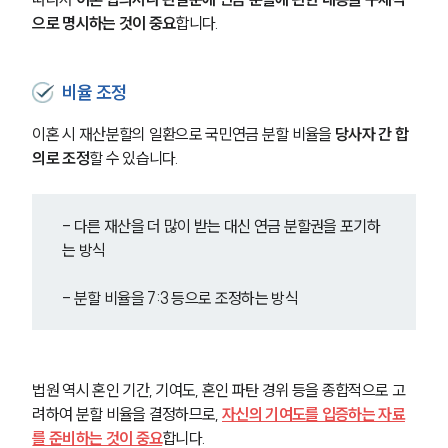
이혼 양육비계산기
상간자위자료계산기
으로 명시하는 것이 중요
합니다.
구성원 소개
비율 조정
이혼전문변호사
이혼 시 재산분할의 일환으로 국민연금 분할 비율을 
당사자 간 합
의로 조정
할 수 있습니다.
소식/자료
- 다른 재산을 더 많이 받는 대신 연금 분할권을 포기하
언론보도
는 방식
공지사항
법률 블로그
법률서식
- 분할 비율을 7:3 등으로 조정하는 방식
뉴스레터/브로슈어
세미나
법원 역시 혼인 기간, 기여도, 혼인 파탄 경위 등을 종합적으로 고
대륜법률상담예약
려하여 분할 비율을 결정하므로, 
자신의 기여도를 입증하는 자료
를 준비하는 것이 중요
합니다.
대륜법률상담예약