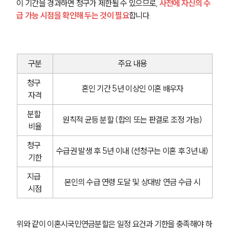
이 기간을 경과하면 청구가 제한될 수 있으므로, 
사전에 자신의 수
급 가능 시점을 확인해 두는 것이 필요
합니다.
구분
주요 내용
청구 
혼인 기간 5년 이상인 이혼 배우자
자격
분할 
원칙적 균등 분할 (합의 또는 판결로 조정 가능)
비율
청구 
수급권 발생 후 5년 이내 (선청구는 이혼 후 3년 내)
기한
지급 
본인의 수급 연령 도달 및 상대방 연금 수급 시
시점
부소개
위와 같이 이혼시국민연금분할은 일정 요건과 기한을 충족해야 하
부소개