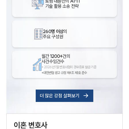
로펌 대륜만의
AI·IT
기술 활용 소송 전략
260명 이상
의
주요 구성원
월간
1200+
건의
사건수임건수
*
2026년 1월 변호사협회 경유증표 발급 기준
*대한변협 광고 규정 제4조 제1호 준수
더 많은 강점 살펴보기
이혼
변호사