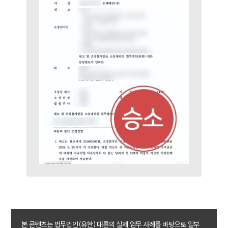
이혼 양육비계산기
상간자위자료계산기
구성원 소개
이혼전문변호사
소식/자료
언론보도
공지사항
법률 블로그
법률서식
뉴스레터/브로슈어
세미나
대륜법률상담예약
본 콘텐츠는 법무법인(유한) 대륜의 실제 업무 사례를 바탕으로 일부