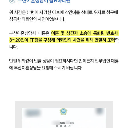
부산이혼상담이 필요하다면
부소개
대륜의 강점
위 사건은 남편이 사망한 이후에 상간녀를 상대로 위자료 청구에 
오시는 길
글로벌 파트너 로펌
성공한 의뢰인의 사연이었습니다. 
고객의 소리
통합검색
부산이혼상담시 대륜은 
이혼 및 상간자 소송에 특화된 변호사 
AI대륜
3~20인이 TF팀을 구성해 의뢰인의 사건을 위해 면밀히 조력
합
니다. 
업무사례
만일 위와같이 법률 상담이 필요하시다면 언제든지 법무법인 대륜
이혼 주요 업무사례
에 부산이혼상담을 요청해 주시기 바랍니다. 
사례분석/최신동향
이혼 법률정보
법률지식인
이혼소송·상담후기
업무분야
업무
전체