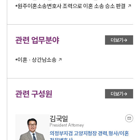
원주이혼소송변호사 조력으로 이혼 소송 승소 판결
구성원 소개
이혼전문변호사
관련 업무분야
더보기
소식/자료
이혼 · 상간남소송
언론보도
공지사항
법률 블로그
법률서식
뉴스레터/브로슈어
관련 구성원
더보기
세미나
대륜법률상담예약
김국일
President Attorney
대륜법률상담예약
의정부지검 고양지청장 경력,형사/이혼