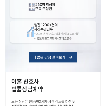
260명 이상
의
주요 구성원
월간
1200+
건의
사건수임건수
*
2026년 1월 변호사협회 경유증표 발급 기준
*대한변협 광고 규정 제4조 제1호 준수
더 많은 강점 살펴보기
이혼
변호사
법률상담예약
모든 상담은 전문변호사가 사건 검토를 마친 뒤