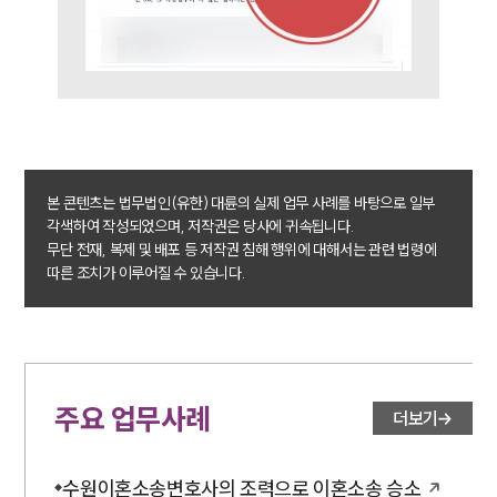
오시는 길
글로벌 파트너 로펌
고객의 소리
통합검색
AI대륜
업무사례
본 콘텐츠는 법무법인(유한) 대륜의 실제 업무 사례를 바탕으로 일부
이혼 주요 업무사례
각색하여 작성되었으며, 저작권은 당사에 귀속됩니다.
사례분석/최신동향
이혼 법률정보
무단 전재, 복제 및 배포 등 저작권 침해 행위에 대해서는 관련 법령에
법률지식인
따른 조치가 이루어질 수 있습니다.
이혼소송·상담후기
업무분야
주요 업무사례
업무
더보기
전체
이혼 양육비계산기
상간자위자료계산기
수원이혼소송변호사의 조력으로 이혼소송 승소