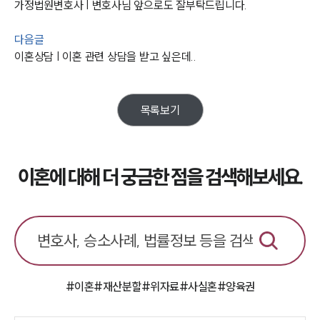
가정법원변호사 | 변호사님 앞으로도 잘부탁드립니다.
구성원 소개
다음글
이혼전문변호사
이혼상담 | 이혼 관련 상담을 받고 싶은데..
소식/자료
목록보기
언론보도
공지사항
법률 블로그
법률서식
이혼에 대해 더 궁금한 점을 검색해보세요.
뉴스레터/브로슈어
세미나
대륜법률상담예약
대륜법률상담예약
#이혼
#재산분할
#위자료
#사실혼
#양육권