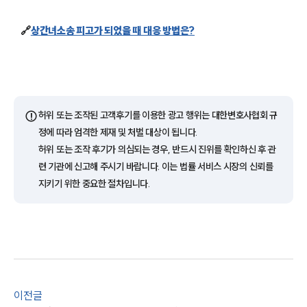
고객의 소리
통합검색
🔗
상간녀소송 피고가 되었을 때 대응 방법은?
AI대륜
업무사례
이혼 주요 업무사례
⚠️
허위 또는 조작된 고객후기를 이용한 광고 행위는 대한변호사협회 규
사례분석/최신동향
이혼 법률정보
정에 따라 엄격한 제재 및 처벌 대상이 됩니다.
법률지식인
허위 또는 조작 후기가 의심되는 경우, 반드시 진위를 확인하신 후 관
이혼소송·상담후기
련 기관에 신고해 주시기 바랍니다. 이는 법률 서비스 시장의 신뢰를
지키기 위한 중요한 절차입니다.
업무분야
업무
전체
이혼 양육비계산기
상간자위자료계산기
이전글