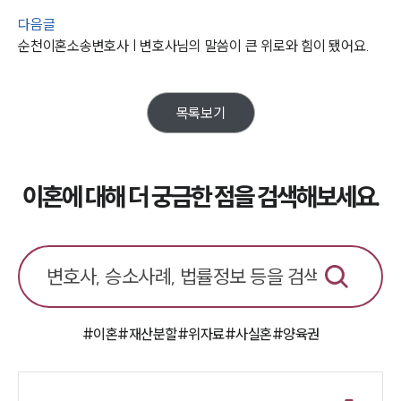
구성원 소개
다음글
이혼전문변호사
순천이혼소송변호사 | 변호사님의 말씀이 큰 위로와 힘이 됐어요.
소식/자료
목록보기
언론보도
공지사항
법률 블로그
이혼에 대해 더 궁금한 점을 검색해보세요.
법률서식
뉴스레터/브로슈어
세미나
대륜법률상담예약
대륜법률상담예약
#이혼
#재산분할
#위자료
#사실혼
#양육권