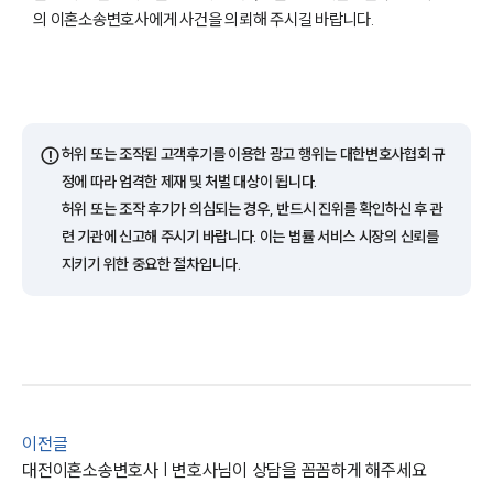
통합검색
의 이혼소송변호사에게 사건을 의뢰해 주시길 바랍니다.
AI대륜
업무사례
이혼 주요 업무사례
⚠️
허위 또는 조작된 고객후기를 이용한 광고 행위는 대한변호사협회 규
사례분석/최신동향
정에 따라 엄격한 제재 및 처벌 대상이 됩니다.
이혼 법률정보
허위 또는 조작 후기가 의심되는 경우, 반드시 진위를 확인하신 후 관
법률지식인
련 기관에 신고해 주시기 바랍니다. 이는 법률 서비스 시장의 신뢰를
이혼소송·상담후기
지키기 위한 중요한 절차입니다.
업무분야
업무
전체
이혼 양육비계산기
상간자위자료계산기
이전글
대전이혼소송변호사 | 변호사님이 상담을 꼼꼼하게 해주세요