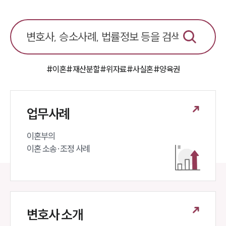
이혼 주요 업무사례
사례분석/최신동향
이혼 법률정보
법률지식인
이혼소송·상담후기
#이혼
#재산분할
#위자료
#사실혼
#양육권
업무분야
업무
업무사례
전체
이혼 양육비계산기
상간자위자료계산기
이혼부의 

이혼 소송·조정 사례
구성원 소개
이혼전문변호사
변호사 소개
소식/자료