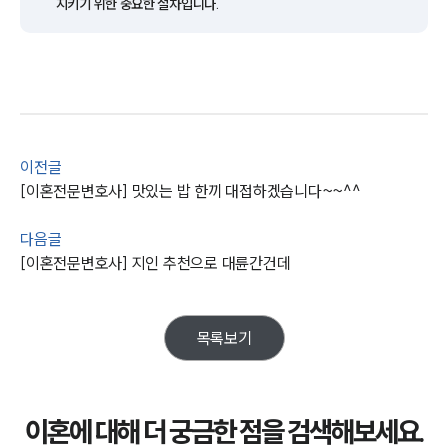
지키기 위한 중요한 절차입니다.
이전글
[이혼전문변호사] 맛있는 밥 한끼 대접하겠습니다~~^^
부소개
다음글
부소개
[이혼전문변호사] 지인 추천으로 대륜간건데
대륜의 강점
오시는 길
글로벌 파트너 로펌
고객의 소리
목록보기
통합검색
AI대륜
업무사례
이혼에 대해 더 궁금한 점을 검색해보세요.