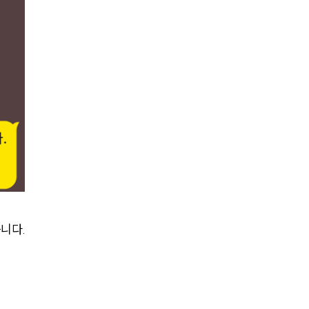
업무사례
이혼 주요 업무사례
사례분석/최신동향
이혼 법률정보
법률지식인
이혼소송·상담후기
업무분야
니다.
업무
전체