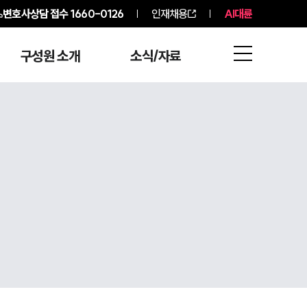
변호사상담 접수
1660-0126
인재채용
AI대륜
구성원 소개
소식/자료