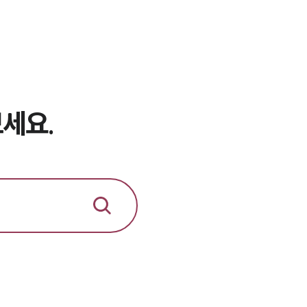
뉴스레터/브로슈어
세미나
대륜법률상담예약
대륜법률상담예약
세요.