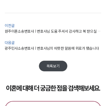
사례분석/최신동향
이혼 법률정보
법률지식인
이혼소송·상담후기
이전글
원주이혼소송변호사 | 변호사님 도움 주셔서 감사하고 복 받으실 거에요.
업무분야
업무
다음글
전체
광주민사소송변호사 | 변호사님의 따뜻한 말씀에 위로가 됐습니다
이혼 양육비계산기
상간자위자료계산기
목록보기
구성원 소개
이혼전문변호사
이혼에 대해 더 궁금한 점을 검색해보세요.
소식/자료