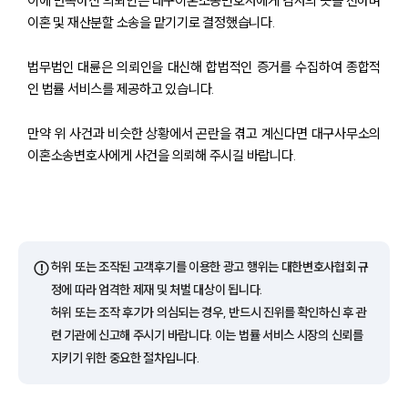
이에 만족하신 의뢰인은 대구이혼소송변호사에게 감사의 뜻을 전하며
이혼 및 재산분할 소송을 맡기기로 결정했습니다.
법무법인 대륜은 의뢰인을 대신해 합법적인 증거를 수집하여 종합적
인 법률 서비스를 제공하고 있습니다.
만약 위 사건과 비슷한 상황에서 곤란을 겪고 계신다면 대구사무소의
부소개
이혼소송변호사에게 사건을 의뢰해 주시길 바랍니다.
부소개
대륜의 강점
오시는 길
글로벌 파트너 로펌
⚠️
허위 또는 조작된 고객후기를 이용한 광고 행위는 대한변호사협회 규
고객의 소리
통합검색
정에 따라 엄격한 제재 및 처벌 대상이 됩니다.
AI대륜
허위 또는 조작 후기가 의심되는 경우, 반드시 진위를 확인하신 후 관
련 기관에 신고해 주시기 바랍니다. 이는 법률 서비스 시장의 신뢰를
업무사례
지키기 위한 중요한 절차입니다.
이혼 주요 업무사례