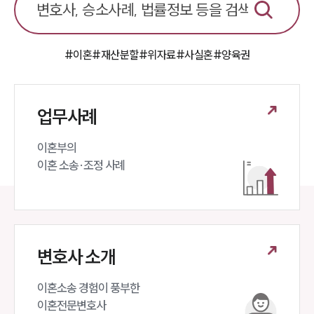
언론보도
공지사항
법률 블로그
법률서식
#이혼
#재산분할
#위자료
#사실혼
#양육권
뉴스레터/브로슈어
세미나
업무사례
대륜법률상담예약
이혼부의 

대륜법률상담예약
이혼 소송·조정 사례
변호사 소개
이혼소송 경험이 풍부한 

이혼전문변호사 