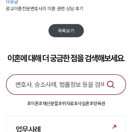
다음글
광교이혼전문변호사의 이혼 관련 상담 후기
업무분야
업무
목록보기
전체
이혼 양육비계산기
상간자위자료계산기
이혼에 대해 더 궁금한 점을 검색해보세요.
구성원 소개
이혼전문변호사
소식/자료
#이혼
#재산분할
#위자료
#사실혼
#양육권
언론보도
공지사항
법률 블로그
법률서식
업무사례