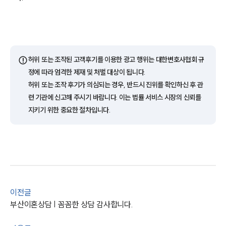
부소개
⚠️
허위 또는 조작된 고객후기를 이용한 광고 행위는 대한변호사협회 규
부소개
정에 따라 엄격한 제재 및 처벌 대상이 됩니다.
대륜의 강점
오시는 길
허위 또는 조작 후기가 의심되는 경우, 반드시 진위를 확인하신 후 관
글로벌 파트너 로펌
련 기관에 신고해 주시기 바랍니다. 이는 법률 서비스 시장의 신뢰를
고객의 소리
지키기 위한 중요한 절차입니다.
통합검색
AI대륜
업무사례
이혼 주요 업무사례
사례분석/최신동향
이전글
이혼 법률정보
부산이혼상담 | 꼼꼼한 상담 감사합니다.
법률지식인
이혼소송·상담후기