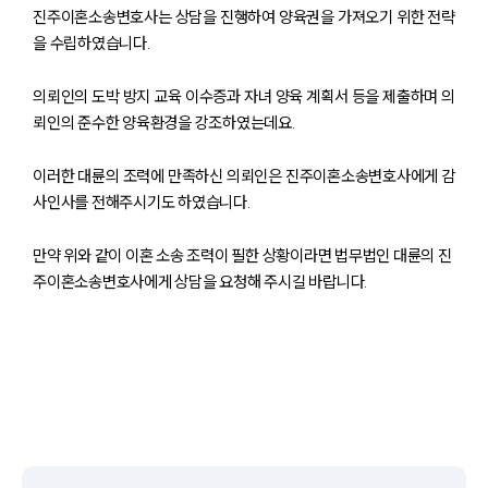
진주이혼소송변호사는 상담을 진행하여 양육권을 가져오기 위한 전략
을 수립하였습니다.
의뢰인의 도박 방지 교육 이수증과 자녀 양육 계획서 등을 제출하며 의
뢰인의 준수한 양육환경을 강조하였는데요.
이러한 대륜의 조력에 만족하신 의뢰인은 진주이혼소송변호사에게 감
사인사를 전해주시기도 하였습니다.
만약 위와 같이 이혼 소송 조력이 필한 상황이라면 법무법인 대륜의 진
부소개
주이혼소송변호사에게 상담을 요청해 주시길 바랍니다.
부소개
대륜의 강점
오시는 길
글로벌 파트너 로펌
고객의 소리
통합검색
AI대륜