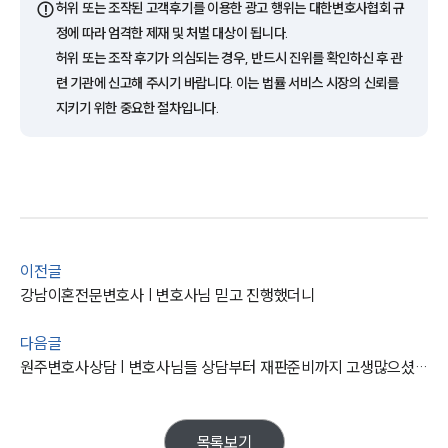
⚠️
허위 또는 조작된 고객후기를 이용한 광고 행위는 대한변호사협회 규
업무사례
정에 따라 엄격한 제재 및 처벌 대상이 됩니다.
허위 또는 조작 후기가 의심되는 경우, 반드시 진위를 확인하신 후 관
이혼 주요 업무사례
련 기관에 신고해 주시기 바랍니다. 이는 법률 서비스 시장의 신뢰를
사례분석/최신동향
지키기 위한 중요한 절차입니다.
이혼 법률정보
법률지식인
이혼소송·상담후기
업무분야
업무
이전글
전체
강남이혼전문변호사 | 변호사님 믿고 진행했더니
이혼 양육비계산기
상간자위자료계산기
다음글
원주변호사상담 | 변호사님들 상담부터 재판준비까지 고생많으셨습니다.
구성원 소개
이혼전문변호사
목록보기