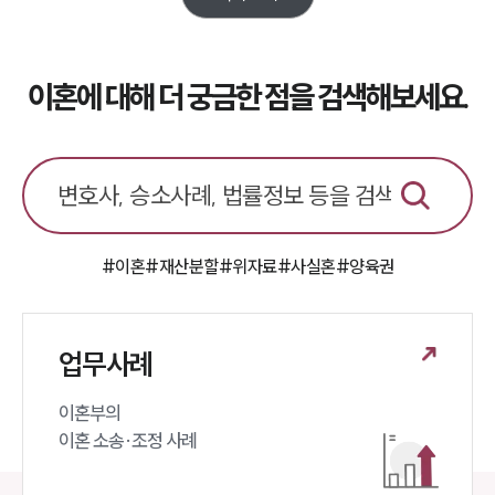
소식/자료
이혼에 대해 더 궁금한 점을 검색해보세요.
언론보도
공지사항
법률 블로그
법률서식
뉴스레터/브로슈어
세미나
#이혼
#재산분할
#위자료
#사실혼
#양육권
대륜법률상담예약
대륜법률상담예약
업무사례
이혼부의 

이혼 소송·조정 사례