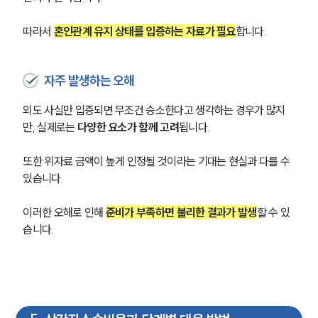
고객의 소리
통합검색
따라서 
혼인관계 유지 상태를 입증하는 자료가 필요
합니다.
AI대륜
업무사례
자주 발생하는 오해
이혼 주요 업무사례
외도 사실만 입증되면 무조건 승소한다고 생각하는 경우가 많지
사례분석/최신동향
만, 실제로는 
다양한 요소가 함께 고려
됩니다.
이혼 법률정보
법률지식인
또한 위자료 금액이 높게 인정될 것이라는 기대는 현실과 다를 수 
이혼소송·상담후기
있습니다.
업무분야
이러한 오해로 인해 
준비가 부족하면 불리한 결과가 발생
할 수 있
습니다.
업무
전체
이혼 양육비계산기
상간자위자료계산기