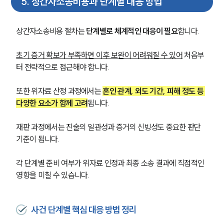
5
.
상간자소송비용과 단계별 대응 방법
구성원 소개
이혼전문변호사
상간자소송비용 절차는 
단계별로 체계적인 대응이 필요
합니다. 
초기 증거 확보가 부족하면 이후 보완이 어려워질 수 있어
 처음부
소식/자료
터 전략적으로 접근해야 합니다. 
언론보도
또한 위자료 산정 과정에서는 
혼인 관계, 외도 기간, 피해 정도 등 
공지사항
법률 블로그
다양한 요소가 함께 고려
됩니다. 
법률서식
뉴스레터/브로슈어
재판 과정에서는 진술의 일관성과 증거의 신빙성도 중요한 판단 
세미나
기준이 됩니다. 
각 단계별 준비 여부가 위자료 인정과 최종 소송 결과에 직접적인 
대륜법률상담예약
영향을 미칠 수 있습니다.
대륜법률상담예약
사건 단계별 핵심 대응 방법 정리