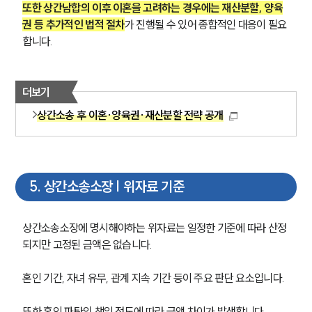
고객의 소리
또한 상간남합의 이후 이혼을 고려하는 경우에는 재산분할, 양육
통합검색
권 등 추가적인 법적 절차
가 진행될 수 있어 종합적인 대응이 필요
AI대륜
합니다.
업무사례
더보기
이혼 주요 업무사례
사례분석/최신동향
상간소송 후 이혼·양육권·재산분할 전략 공개
이혼 법률정보
법률지식인
이혼소송·상담후기
5
.
상간소송소장 | 위자료 기준
업무분야
상간소송소장에 명시해야하는 위자료는 일정한 기준에 따라 산정
업무
되지만 고정된 금액은 없습니다.
전체
이혼 양육비계산기
상간자위자료계산기
혼인 기간, 자녀 유무, 관계 지속 기간 등이 주요 판단 요소입니다.
또한 혼인 파탄의 책임 정도에 따라 금액 차이가 발생합니다.