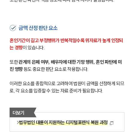
구성원 소개
이혼전문변호사
금액 산정 판단 요소
소식/자료
혼인기간이 길고 부정행위가 반복적일수록 위자료가 높게 인정되
는 경향
이 있습니다.
언론보도
공지사항
법률 블로그
또한
 관계의 은폐 여부, 배우자에 대한 기망 행위, 혼인 파탄에 미
법률서식
친 영향
 등도 중요한 판단 요소로 작용합니다.
뉴스레터/브로슈어
세미나
이러한 요소를 종합적으로 고려하여 법원이 금액을 산정하게 되므
로, 각 요소를 입증할 수 있는 자료 준비가 필요합니다.
대륜법률상담예약
대륜법률상담예약
더보기
법무법인 대륜이 지원하는 디지털포렌식 복원 과정