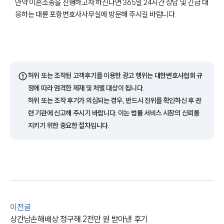
만약 이혼소송을 진행하고자 하신다면 365일 24시간 상담 및 긴급 대
응하는 대륜 포항변호사사무실에 방문해 주시길 바랍니다.
부소개
부소개
⚠️
허위 또는 조작된 고객후기를 이용한 광고 행위는 대한변호사협회 규
대륜의 강점
정에 따라 엄격한 제재 및 처벌 대상이 됩니다.
오시는 길
허위 또는 조작 후기가 의심되는 경우, 반드시 진위를 확인하신 후 관
글로벌 파트너 로펌
고객의 소리
련 기관에 신고해 주시기 바랍니다. 이는 법률 서비스 시장의 신뢰를
통합검색
지키기 위한 중요한 절차입니다.
AI대륜
업무사례
이혼 주요 업무사례
사례분석/최신동향
이혼 법률정보
이전글
법률지식인
상간남손해배상 청구해 2천만 원 받아낸 후기