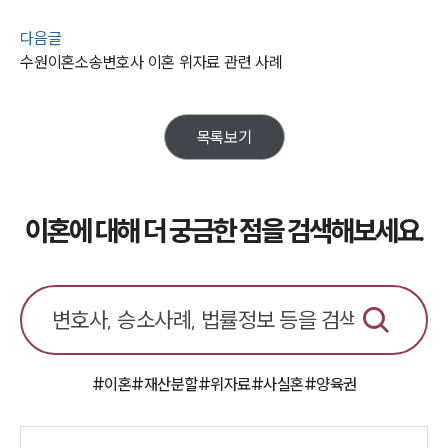
이혼소송·상담후기
다음글
수원이혼소송변호사 이혼 위자료 관련 사례
업무분야
업무
전체
목록보기
이혼 양육비계산기
상간자위자료계산기
이혼에 대해 더 궁금한 점을 검색해보세요.
구성원 소개
이혼전문변호사
소식/자료
언론보도
#이혼
#재산분할
#위자료
#사실혼
#양육권
공지사항
법률 블로그
법률서식