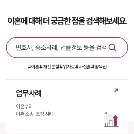
업무사례
이혼에 대해 더 궁금한 점을 검색해보세요.
이혼 주요 업무사례
사례분석/최신동향
이혼 법률정보
법률지식인
이혼소송·상담후기
업무분야
#이혼
#재산분할
#위자료
#사실혼
#양육권
업무
전체
이혼 양육비계산기
업무사례
상간자위자료계산기
이혼부의 

구성원 소개
이혼 소송·조정 사례
이혼전문변호사