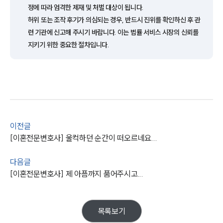
정에 따라 엄격한 제재 및 처벌 대상이 됩니다.
허위 또는 조작 후기가 의심되는 경우, 반드시 진위를 확인하신 후 관
련 기관에 신고해 주시기 바랍니다. 이는 법률 서비스 시장의 신뢰를
지키기 위한 중요한 절차입니다.
부소개
이전글
[이혼전문변호사] 울컥하던 순간이 떠오르네요...
부소개
대륜의 강점
다음글
오시는 길
글로벌 파트너 로펌
[이혼전문변호사] 제 아픔까지 품어주시고...
고객의 소리
통합검색
AI대륜
목록보기