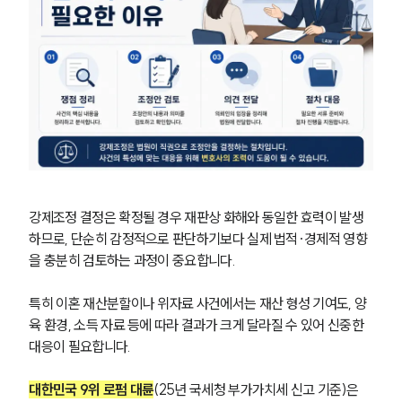
부소개
부소개
대륜의 강점
오시는 길
글로벌 파트너 로펌
고객의 소리
통합검색
AI대륜
강제조정 결정은 확정될 경우 재판상 화해와 동일한 효력이 발생
하므로, 단순히 감정적으로 판단하기보다 실제 법적·경제적 영향
을 충분히 검토하는 과정이 중요합니다.
업무사례
이혼 주요 업무사례
특히 이혼 재산분할이나 위자료 사건에서는 재산 형성 기여도, 양
사례분석/최신동향
육 환경, 소득 자료 등에 따라 결과가 크게 달라질 수 있어 신중한 
이혼 법률정보
대응이 필요합니다.
법률지식인
이혼소송·상담후기
대한민국 9위 로펌 대륜
(25년 국세청 부가가치세 신고 기준)은 