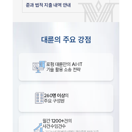
준과 법적 지출 내역 안내
대륜의 주요 강점
로펌 대륜만의
AI·IT
기술 활용 소송 전략
260명 이상
의
주요 구성원
월간
1200+
건의
사건수임건수
*
2026년 1월 변호사협회 경유증표 발급 기준