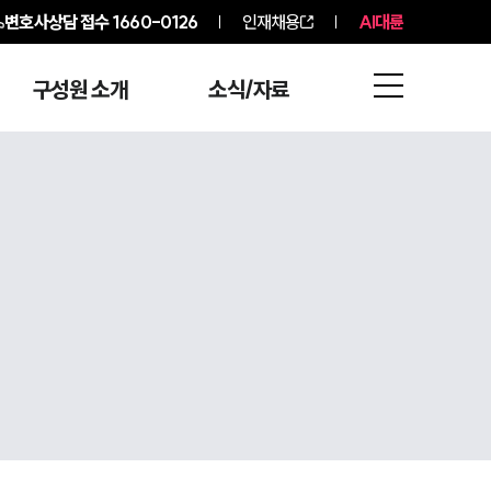
변호사상담 접수
1660-0126
인재채용
AI대륜
구성원 소개
소식/자료