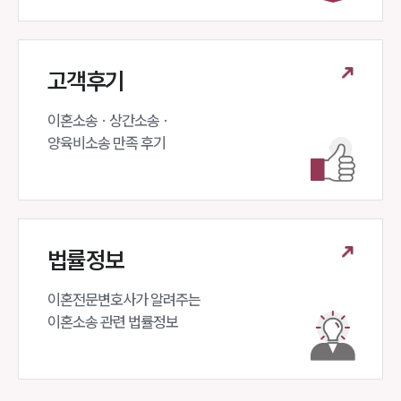
상간자위자료계산기
구성원 소개
고객후기
이혼전문변호사
이혼소송 · 상간소송 ·

양육비소송 만족 후기
소식/자료
언론보도
공지사항
법률 블로그
법률서식
법률정보
뉴스레터/브로슈어
세미나
이혼전문변호사가 알려주는 

이혼소송 관련 법률정보
대륜법률상담예약
대륜법률상담예약