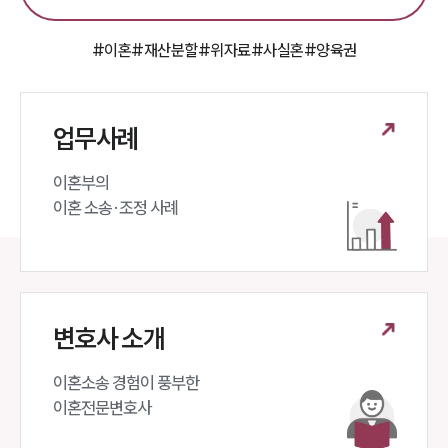
대륜의 강점
오시는 길
글로벌 파트너 로펌
#이혼
#재산분할
#위자료
#사실혼
#양육권
고객의 소리
통합검색
AI대륜
업무사례
업무사례
이혼부의 

이혼 주요 업무사례
이혼 소송·조정 사례
사례분석/최신동향
이혼 법률정보
법률지식인
이혼소송·상담후기
변호사 소개
업무분야
이혼소송 경험이 풍부한 

업무
이혼전문변호사 
전체
이혼 양육비계산기