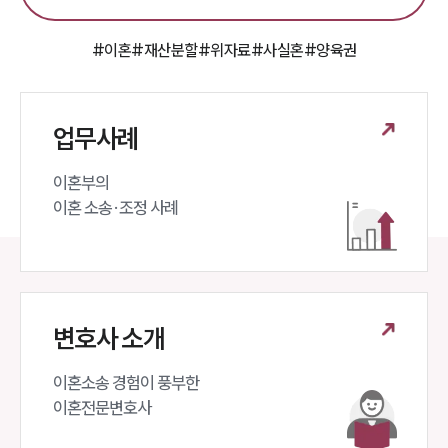
대륜의 강점
오시는 길
글로벌 파트너 로펌
#이혼
#재산분할
#위자료
#사실혼
#양육권
고객의 소리
통합검색
AI대륜
업무사례
업무사례
이혼부의 

이혼 주요 업무사례
이혼 소송·조정 사례
사례분석/최신동향
이혼 법률정보
법률지식인
이혼소송·상담후기
변호사 소개
업무분야
이혼소송 경험이 풍부한 

업무
이혼전문변호사 
전체
이혼 양육비계산기