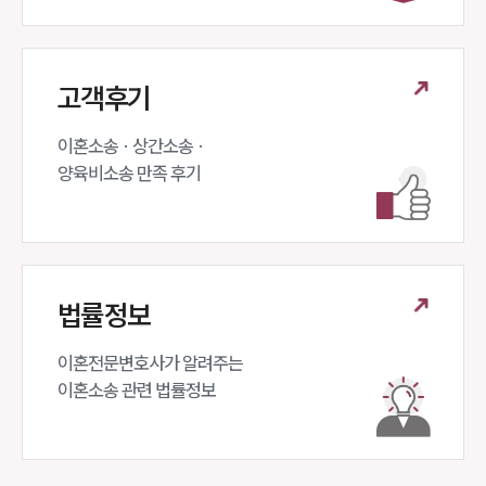
상간자위자료계산기
구성원 소개
고객후기
이혼전문변호사
이혼소송 · 상간소송 ·

양육비소송 만족 후기
소식/자료
언론보도
공지사항
법률 블로그
법률서식
법률정보
뉴스레터/브로슈어
세미나
이혼전문변호사가 알려주는 

이혼소송 관련 법률정보
대륜법률상담예약
대륜법률상담예약