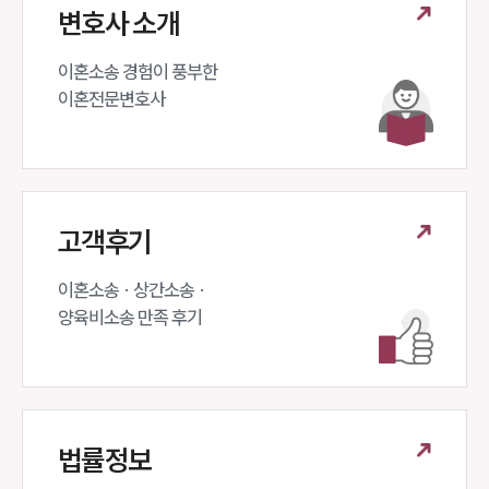
업무
변호사 소개
전체
이혼 양육비계산기
이혼소송 경험이 풍부한 

상간자위자료계산기
이혼전문변호사 
구성원 소개
이혼전문변호사
고객후기
소식/자료
이혼소송 · 상간소송 ·

언론보도
양육비소송 만족 후기
공지사항
법률 블로그
법률서식
뉴스레터/브로슈어
세미나
법률정보