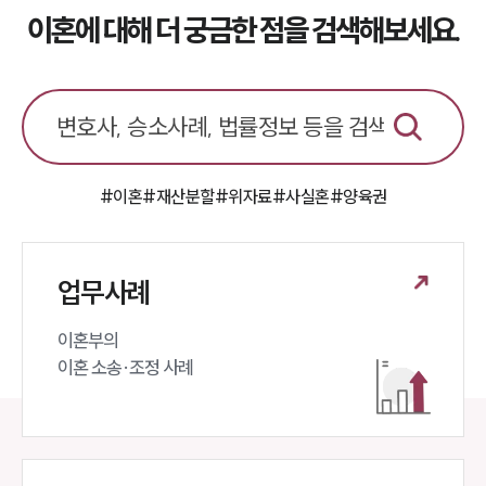
부소개
이혼에 대해 더 궁금한 점을 검색해보세요.
부소개
대륜의 강점
오시는 길
글로벌 파트너 로펌
고객의 소리
통합검색
AI대륜
#이혼
#재산분할
#위자료
#사실혼
#양육권
업무사례
업무사례
이혼 주요 업무사례
사례분석/최신동향
이혼 법률정보
이혼부의 

법률지식인
이혼 소송·조정 사례
이혼소송·상담후기
업무분야