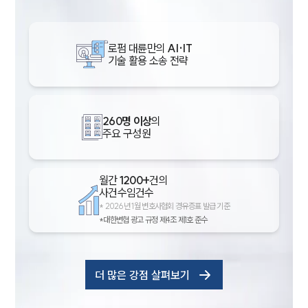
로펌 대륜만의
AI·IT
기술 활용 소송 전략
260명 이상
의
주요 구성원
월간
1200+
건의
사건수임건수
*
2026년 1월 변호사협회 경유증표 발급 기준
*대한변협 광고 규정 제4조 제1호 준수
더 많은 강점 살펴보기