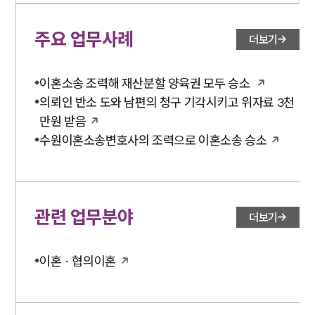
업무분야
주요 업무사례
더보기
업무
전체
이혼소송 조력해 재산분할 양육권 모두 승소
이혼 양육비계산기
의뢰인 반소 도와 남편의 청구 기각시키고 위자료 3천
상간자위자료계산기
만원 받음
수원이혼소송변호사의 조력으로 이혼소송 승소
구성원 소개
이혼전문변호사
관련 업무분야
더보기
소식/자료
언론보도
이혼 · 협의이혼
공지사항
법률 블로그
법률서식