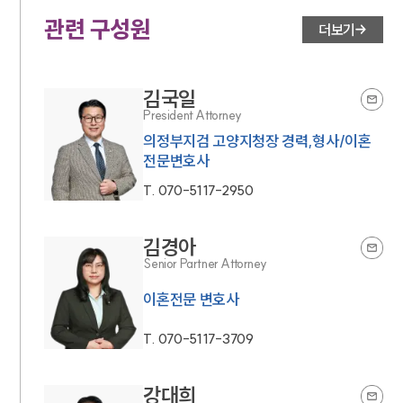
뉴스레터/브로슈어
세미나
관련 구성원
더보기
대륜법률상담예약
김국일
대륜법률상담예약
President Attorney
의정부지검 고양지청장 경력,형사/이혼
전문변호사
T.
070-5117-2950
김경아
Senior Partner Attorney
이혼전문 변호사
T.
070-5117-3709
강대희