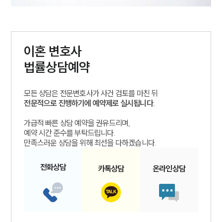
부소개
이혼
변호사
법률상담예약
부소개
대륜의 강점
오시는 길
모든 상담은 전문변호사가 사건 검토를 마친 뒤
글로벌 파트너 로펌
전문적으로 진행하기에 예약제로 실시됩니다.
고객의 소리
통합검색
가급적 빠른 상담 예약을 권유드리며,
AI대륜
예약 시간 준수를 부탁드립니다.
만족스러운 상담을 위해 최선을 다하겠습니다.
업무사례
전화
상담
카톡
상담
온라인
상담
이혼 주요 업무사례
사례분석/최신동향
이혼 법률정보
법률지식인
이혼소송·상담후기