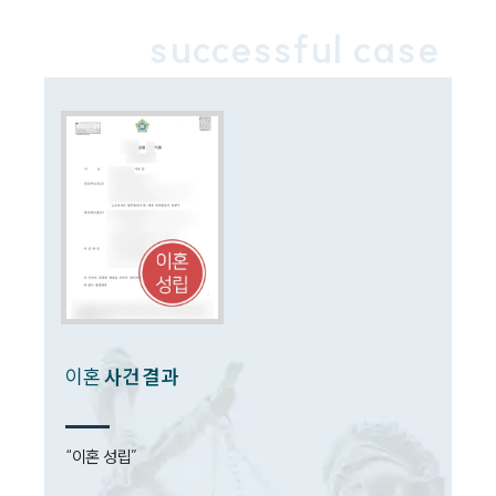
successful case
업무분야
업무
전체
이혼 양육비계산기
상간자위자료계산기
구성원 소개
이혼전문변호사
소식/자료
이혼
사건 결과
언론보도
공지사항
“이혼 성립”

법률 블로그
법률서식