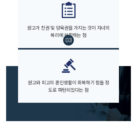
원고가 친권 및 양육권을 가지는 것이 자녀의
부소개
복리에 부합하는 점
부소개
대륜의 강점
오시는 길
글로벌 파트너 로펌
고객의 소리
통합검색
AI대륜
원고와 피고의 혼인생활이 회복하기 힘들 정
도로 파탄되었다는 점
업무사례
이혼 주요 업무사례
사례분석/최신동향
이혼 법률정보
법률지식인
이혼소송·상담후기