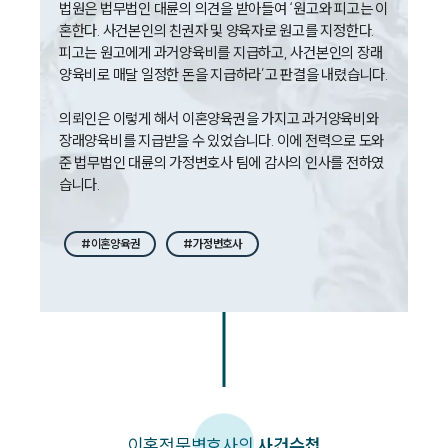
법원은 법무법인 대륜의 의견을 받아들여 ‘원고와 피고는 이
뉴스레터/브로슈어
혼한다. 사건본인의 친권자 및 양육자로 원고를 지정한다. 
세미나
피고는 원고에게 과거양육비를 지급하고, 사건본인의 장래 
양육비로 매달 일정한 돈을 지급하라’고 판결을 내렸습니다.

대륜법률상담예약
의뢰인은 이렇게 해서 이혼양육권을 가지고 과거양육비와 
대륜법률상담예약
장래양육비를 지급받을 수 있었습니다. 이에 전력으로 도와 
준 법무법인 대륜의 가정변호사 팀에 감사의 인사를 전하였
습니다.
#이혼양육권
#가정변호사
이혼
전문변호사의
사건수첩