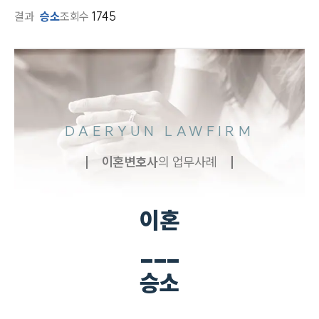
결과
승소
조회수
1745
DAERYUN LAWFIRM
이혼
변호사
의 업무사례
이혼
___
승소