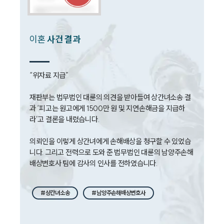
언론보도
공지사항
법률 블로그
법률서식
이혼
사건 결과
뉴스레터/브로슈어
세미나
“위자료 지급”

대륜법률상담예약
재판부는 법무법인 대륜의 의견을 받아들여 상간녀소송 결
대륜법률상담예약
과 ‘피고는 원고에게 1500만 원 및 지연손해금을 지급하
라’고 결론을 내렸습니다.

의뢰인을 이렇게 상간녀에게 손해배상을 청구할 수 있었습
니다. 그리고 전력으로 도와 준 법무법인 대륜의 남양주손해
배상변호사 팀에 감사의 인사를 전하였습니다.
#상간녀소송
#남양주손해배상변호사