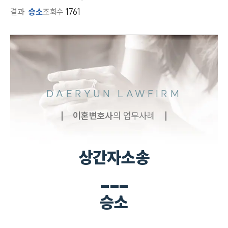
결과
승소
조회수
1761
DAERYUN LAWFIRM
이혼
변호사
의 업무사례
상간자소송
___
승소