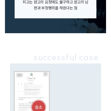
사례분석/최신동향
피고는 원고의 요청에도 불구하고 원고의 남
이혼 법률정보
편과 부정행위를 하였다는 점
법률지식인
이혼소송·상담후기
업무분야
업무
전체
이혼 양육비계산기
successful case
상간자위자료계산기
구성원 소개
이혼전문변호사
소식/자료