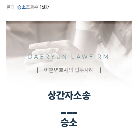
결과
승소
조회수
1687
DAERYUN LAWFIRM
이혼
변호사
의 업무사례
상간자소송
___
승소