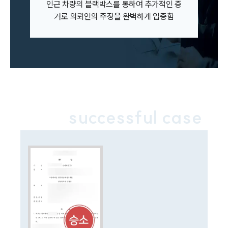
인근 차량의 블랙박스를 통하여 추가적인 증
거로 의뢰인의 주장을 완벽하게 입증함
업무분야
업무
전체
이혼 양육비계산기
상간자위자료계산기
구성원 소개
successful case
이혼전문변호사
소식/자료
언론보도
공지사항
법률 블로그
법률서식