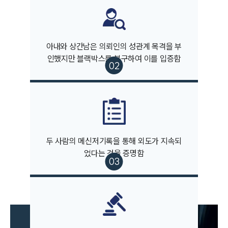
부소개
아내와 상간남은 의뢰인의 성관계 목격을 부
인했지만 블랙박스를 복구하여 이를 입증함
부소개
대륜의 강점
오시는 길
글로벌 파트너 로펌
고객의 소리
통합검색
AI대륜
두 사람의 메신저기록을 통해 외도가 지속되
었다는 것을 증명함
업무사례
이혼 주요 업무사례
사례분석/최신동향
이혼 법률정보
법률지식인
이혼소송·상담후기