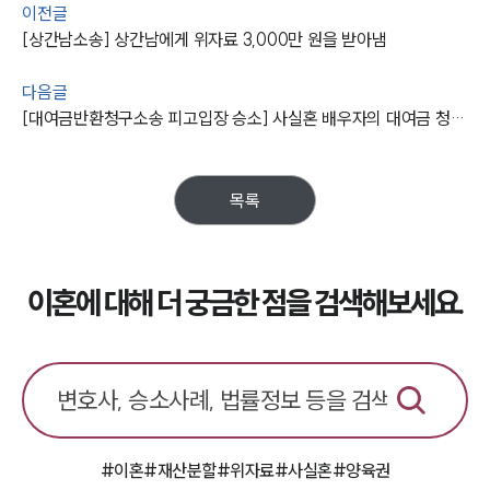
법률지식인
이전글
이혼소송·상담후기
[상간남소송] 상간남에게 위자료 3,000만 원을 받아냄
다음글
업무분야
[대여금반환청구소송 피고입장 승소] 사실혼 배우자의 대여금 청구 전체 기각
업무
전체
이혼 양육비계산기
목록
상간자위자료계산기
구성원 소개
이혼에 대해 더 궁금한 점을 검색해보세요.
이혼전문변호사
소식/자료
언론보도
공지사항
#이혼
#재산분할
#위자료
#사실혼
#양육권