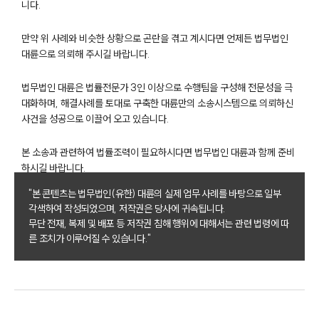
니다.
만약 위 사례와 비슷한 상황으로 곤란을 겪고 계시다면 언제든 법무법인
대륜으로 의뢰해 주시길 바랍니다.
부소개
법무법인 대륜은 법률전문가 3인 이상으로 수행팀을 구성해 전문성을 극
대화하며, 해결사례를 토대로 구축한 대륜만의 소송시스템으로 의뢰하신
부소개
사건을 성공으로 이끌어 오고 있습니다.
대륜의 강점
오시는 길
본 소송과 관련하여 법률조력이 필요하시다면 법무법인 대륜과 함께 준비
글로벌 파트너 로펌
하시길 바랍니다.
고객의 소리
통합검색
"본 콘텐츠는 법무법인(유한) 대륜의 실제 업무 사례를 바탕으로 일부
AI대륜
각색하여 작성되었으며, 저작권은 당사에 귀속됩니다.
무단 전재, 복제 및 배포 등 저작권 침해 행위에 대해서는 관련 법령에 따
른 조치가 이루어질 수 있습니다."
업무사례
이혼 주요 업무사례
사례분석/최신동향
이혼 법률정보